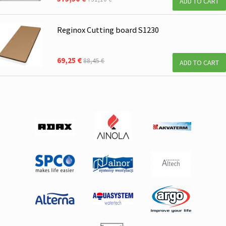
ADD TO CART
Reginox Cutting board S1230
69,25 €
88,45 €
ADD TO CART