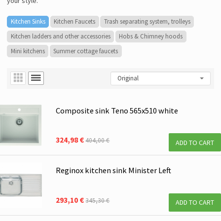
your style.
Kitchen Sinks
Kitchen Faucets
Trash separating system, trolleys
Kitchen ladders and other accessories
Hobs & Chimney hoods
Mini kitchens
Summer cottage faucets
Composite sink Teno 565x510 white
324,98 €
404,00 €
ADD TO CART
Reginox kitchen sink Minister Left
293,10 €
345,30 €
ADD TO CART