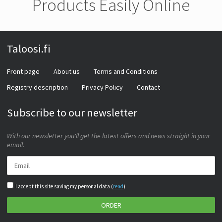
Products Easily Online
Taloosi.fi
Front page
About us
Terms and Conditions
Registry description
Privacy Policy
Contact
Subscribe to our newsletter
With our newsletter you'll get the latest offers and news straight in your
email.
I accept this site saving my personal data (
read
)
ORDER