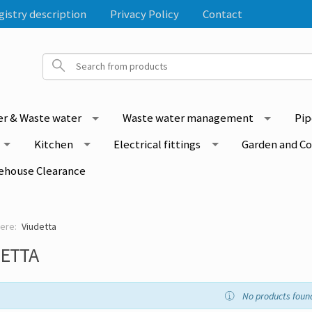
gistry description
Privacy Policy
Contact
r & Waste water
Waste water management
Pip
Kitchen
Electrical fittings
Garden and C
ehouse Clearance
Viudetta
DETTA
No products foun