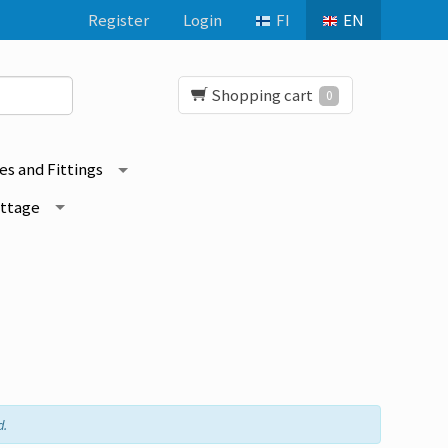
Register
Login
FI
EN
Shopping cart
0
es and Fittings
ottage
d.