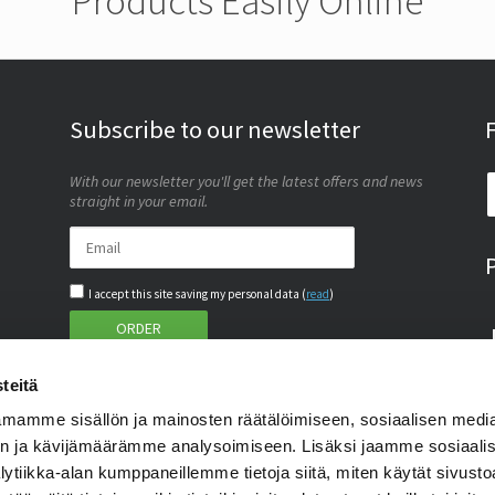
Products Easily Online
Subscribe to our newsletter
With our newsletter you'll get the latest offers and news
straight in your email.
I accept this site saving my personal data (
read
)
ORDER
teitä
mamme sisällön ja mainosten räätälöimiseen, sosiaalisen medi
n ja kävijämäärämme analysoimiseen. Lisäksi jaamme sosiaali
lytiikka-alan kumppaneillemme tietoja siitä, miten käytät sivus