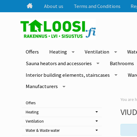
About us
Terms and Conditions
Re
Offers
Heating
Ventilation
Wate
Sauna heators and accessories
Bathrooms
Interior building elements, stairscases
War
Manufacturers
Offers
VIU
Heating
Ventilation
Water & Waste water