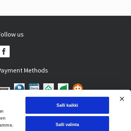
Follow us
Payment Methods
Salli kaikki
an
sen
Salli valinta
toamme.