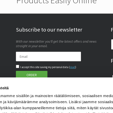
Products Easily Online
Subscribe to our newsletter
With our newsletter you'll get the latest offers and news
straight in your email.
I accept this site saving my personal data (
read
)
ORDER
teitä
mamme sisällön ja mainosten räätälöimiseen, sosiaalisen medi
n ja kävijämäärämme analysoimiseen. Lisäksi jaamme sosiaali
lytiikka-alan kumppaneillemme tietoja siitä, miten käytät sivus