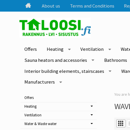
About us
Terms and Conditions
Re
Offers
Heating
Ventilation
Wate
Sauna heators and accessories
Bathrooms
Interior building elements, stairscases
War
Manufacturers
Offers
WAV
Heating
Ventilation
Water & Waste water