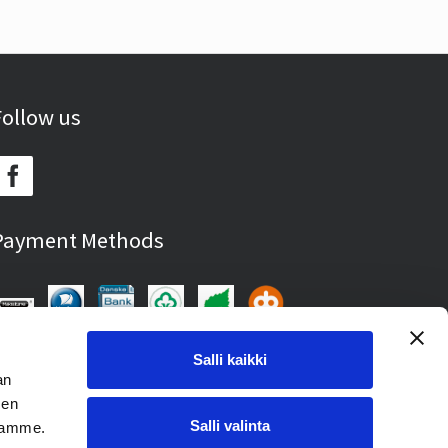
Follow us
Payment Methods
Salli kaikki
an
sen
Salli valinta
toamme.