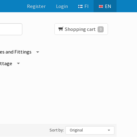
Register
Login
FI
EN
Shopping cart
0
es and Fittings
ottage
Sort by: