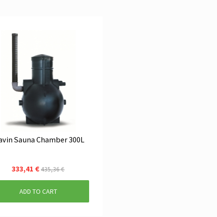
vin Sauna Chamber 300L
333,41 €
435,36 €
ADD TO CART