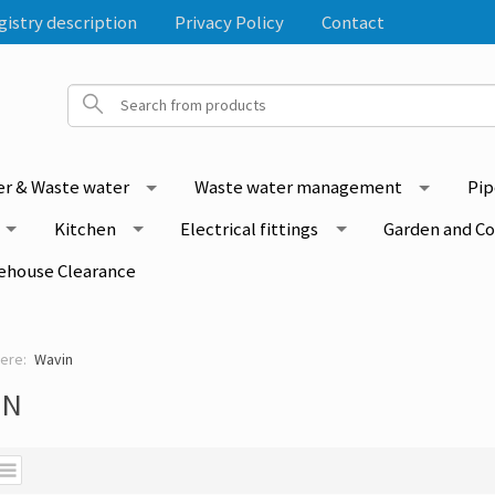
gistry description
Privacy Policy
Contact
r & Waste water
Waste water management
Pip
Kitchen
Electrical fittings
Garden and C
ehouse Clearance
Wavin
IN