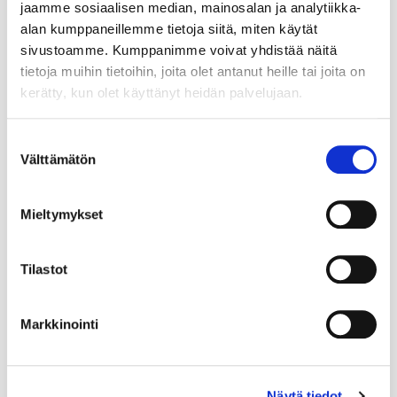
jaamme sosiaalisen median, mainosalan ja analytiikka-
alan kumppaneillemme tietoja siitä, miten käytät
sivustoamme. Kumppanimme voivat yhdistää näitä
tietoja muihin tietoihin, joita olet antanut heille tai joita on
kerätty, kun olet käyttänyt heidän palvelujaan.
Suostumuksen
Välttämätön
valinta
Mieltymykset
Tilastot
Markkinointi
Näytä tiedot