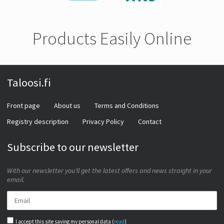
Products Easily Online
Taloosi.fi
Front page
About us
Terms and Conditions
Registry description
Privacy Policy
Contact
Subscribe to our newsletter
With our newsletter you'll get the latest offers and news straight in your
email.
I accept this site saving my personal data (
read
)