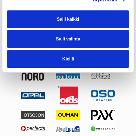
Salli kaikki
Salli valinta
Kiellä