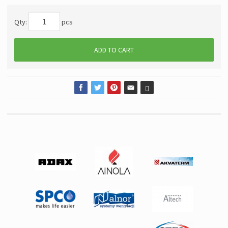
Qty:
pcs
ADD TO CART