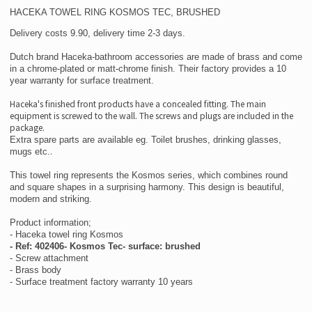
HACEKA TOWEL RING KOSMOS TEC, BRUSHED
Delivery costs 9.90, delivery time 2-3 days.
Dutch brand Haceka-bathroom accessories are made of brass and come
in a chrome-plated or matt-chrome finish. Their factory provides a
10
year warranty for
surface treatment.
Haceka's finished front products have a concealed fitting. The main
equipment is screwed to the wall. The screws and plugs are included in the
package.
Extra spare parts are available eg. Toilet brushes, drinking glasses,
.
mugs etc.
This towel ring represents the Kosmos series, which combines round
and square shapes in a surprising harmony. This design is beautiful,
modern and striking.
Product information;
- Haceka towel ring Kosmos
- Ref: 402406- Kosmos Tec- surface: brushed
- Screw attachment
- Brass body
- Surface treatment factory warranty 10 years