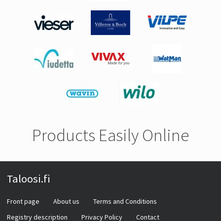
Products Easily Online
Taloosi.fi
Front page
About us
Terms and Conditions
Registry description
Privacy Policy
Contact