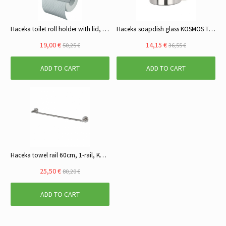
Haceka toilet roll holder with lid, KOSMOS Tec, brushed
Haceka soapdish glass KOSMOS TEC brushed steel look
19,00 €
14,15 €
50,25 €
36,55 €
ADD TO CART
ADD TO CART
Haceka towel rail 60cm, 1-rail, KOSMOS Tec, brushed
25,50 €
80,20 €
ADD TO CART