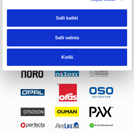
Salli kaikki
Salli valinta
Kiellä