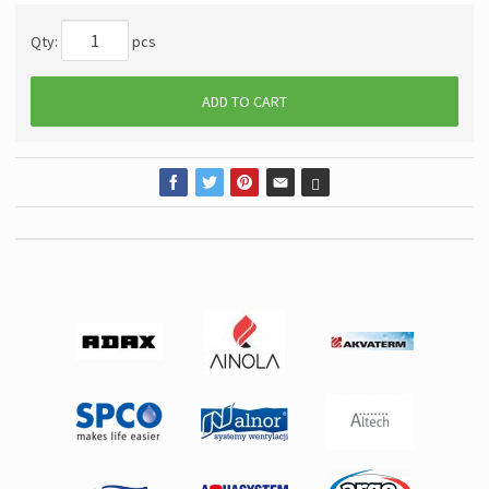
Qty:
pcs
ADD TO CART