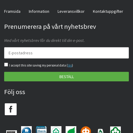
Framsida
Information
Leveransvillkor
Kontaktuppgifter
Prenumerera på vårt nyhetsbrev
Med vårt nyhetsbrev får du direkt till din e-post.
I accept this site saving my personal data (
läs
)
BESTÄLL
Följ oss