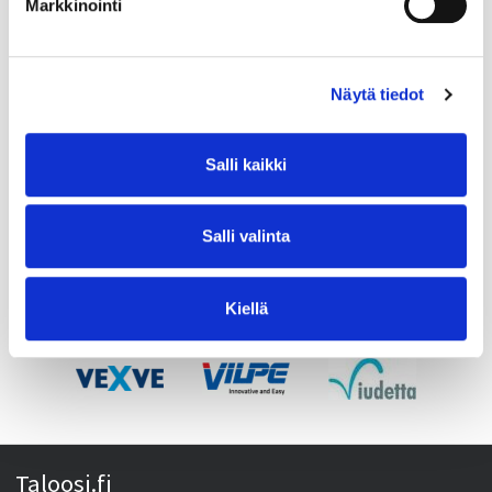
Markkinointi
Näytä tiedot
Salli kaikki
Salli valinta
Kiellä
Taloosi.fi