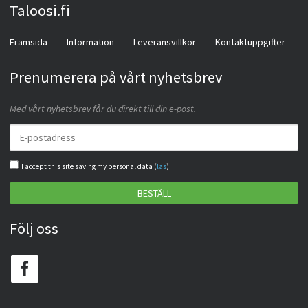
Taloosi.fi
Framsida
Information
Leveransvillkor
Kontaktuppgifter
Prenumerera på vårt nyhetsbrev
Med vårt nyhetsbrev får du direkt till din e-post.
I accept this site saving my personal data (
läs
)
BESTÄLL
Följ oss