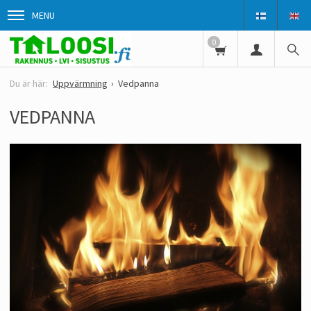
MENU
0
Uppvärmning
Vedpanna
VEDPANNA