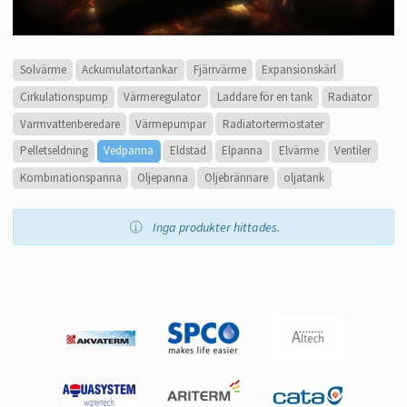
Solvärme
Ackumulatortankar
Fjärrvärme
Expansionskärl
Cirkulationspump
Värmeregulator
Laddare för en tank
Radiator
Varmvattenberedare
Värmepumpar
Radiatortermostater
Pelletseldning
Vedpanna
Eldstad
Elpanna
Elvärme
Ventiler
Kombinationspanna
Oljepanna
Oljebrännare
oljatank
Inga produkter hittades.