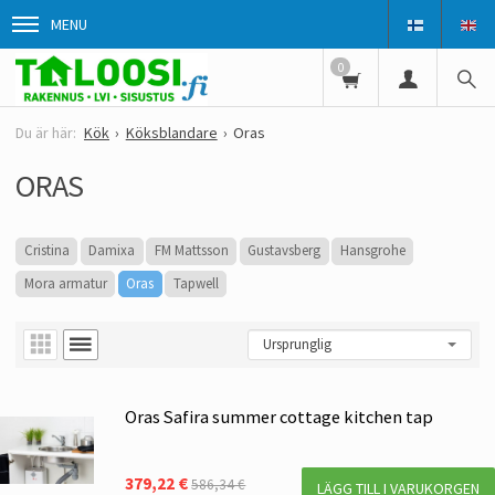
MENU
0
Kök
Köksblandare
Oras
ORAS
Cristina
Damixa
FM Mattsson
Gustavsberg
Hansgrohe
Mora armatur
Oras
Tapwell
Oras Safira summer cottage kitchen tap
379,22 €
586,34 €
LÄGG TILL I VARUKORGEN