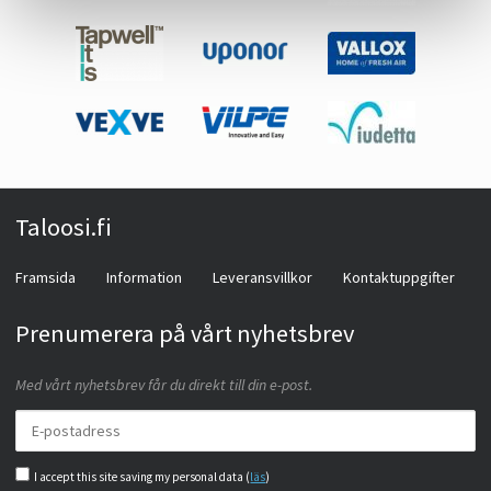
Taloosi.fi
Framsida
Information
Leveransvillkor
Kontaktuppgifter
Prenumerera på vårt nyhetsbrev
Med vårt nyhetsbrev får du direkt till din e-post.
I accept this site saving my personal data (
läs
)