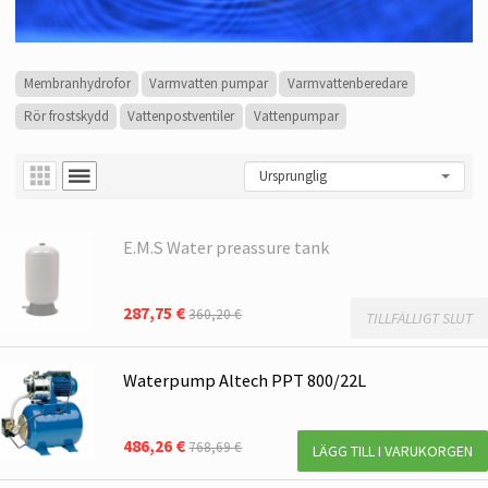
Membranhydrofor
Varmvatten pumpar
Varmvattenberedare
Rör frostskydd
Vattenpostventiler
Vattenpumpar
E.M.S Water preassure tank
287,75 €
360,20 €
TILLFÄLLIGT SLUT
Waterpump Altech PPT 800/22L
486,26 €
768,69 €
LÄGG TILL I VARUKORGEN