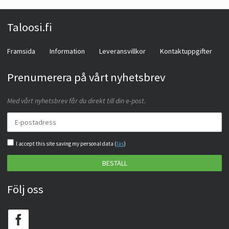
Taloosi.fi
Framsida
Information
Leveransvillkor
Kontaktuppgifter
Prenumerera på vårt nyhetsbrev
Med vårt nyhetsbrev får du direkt till din e-post.
I accept this site saving my personal data (
läs
)
BESTÄLL
Följ oss