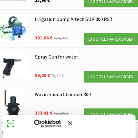
25,90 €
LÄGG TILL I VARUKORGEN
Irrigation pump Altech SUR 800 RST
301,64 €
474,39 €
LÄGG TILL I VARUKORGEN
Spray Gun for water
59,09 €
70,82 €
LÄGG TILL I VARUKORGEN
Wavin Sauna Chamber 300
333,41 €
435,36 €
LÄGG TILL I VARUKORGEN
Pipelife Sauna-Seppo