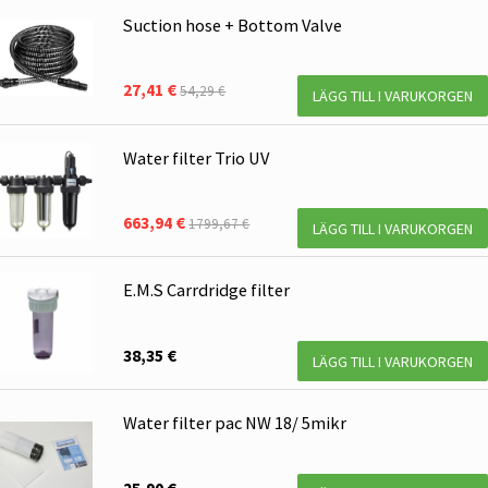
Suction hose + Bottom Valve
27,41 €
54,29 €
LÄGG TILL I VARUKORGEN
Water filter Trio UV
663,94 €
1799,67 €
LÄGG TILL I VARUKORGEN
E.M.S Carrdridge filter
38,35 €
LÄGG TILL I VARUKORGEN
Water filter pac NW 18/ 5mikr