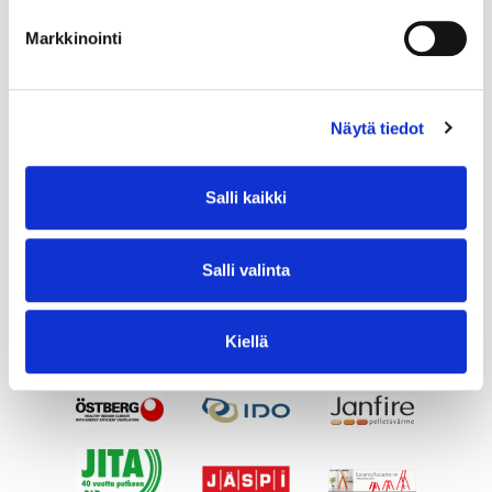
Markkinointi
Näytä tiedot
Salli kaikki
Salli valinta
Kiellä