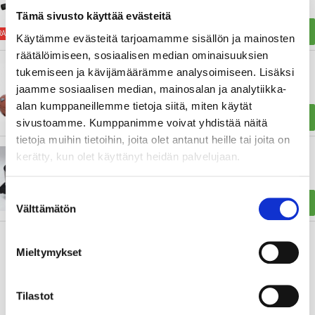
Tämä sivusto käyttää evästeitä
488,98 €
631,00 €
LÄGG TILL I VARUKORGEN
RABATT 22 %
Käytämme evästeitä tarjoamamme sisällön ja mainosten
räätälöimiseen, sosiaalisen median ominaisuuksien
Uponor gråvatten behållare
tukemiseen ja kävijämäärämme analysoimiseen. Lisäksi
jaamme sosiaalisen median, mainosalan ja analytiikka-
alan kumppaneillemme tietoja siitä, miten käytät
556,97 €
958,10 €
LÄGG TILL I VARUKORGEN
sivustoamme. Kumppanimme voivat yhdistää näitä
tietoja muihin tietoihin, joita olet antanut heille tai joita on
BioBox M - purification system
kerätty, kun olet käyttänyt heidän palvelujaan.
Suostumuksen
899,00 €
976,00 €
LÄGG TILL I VARUKORGEN
Välttämätön
valinta
Mieltymykset
Tilastot