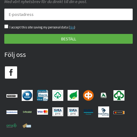
Med vårt nyhetsbrev får du direkt till din e-post.
I accept this site saving my personal data (
läs
)
BESTÄLL
Följ oss