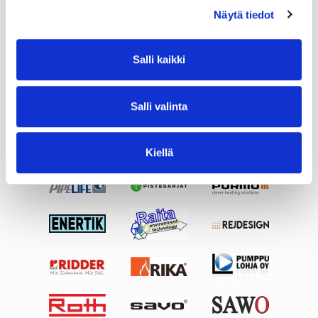
Näytä tiedot
Salli kaikki
Salli valinta
Kiellä