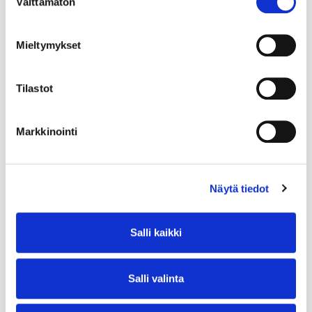
Välttämätön
valinta
Mieltymykset
Tilastot
Markkinointi
Näytä tiedot
Salli kaikki
Salli valinta