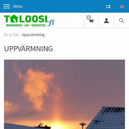
MENU
0
Uppvärmning
UPPVÄRMNING