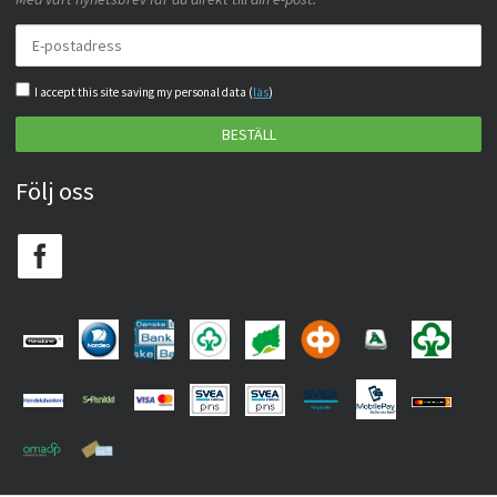
I accept this site saving my personal data (
läs
)
BESTÄLL
Följ oss