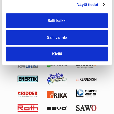
Näytä tiedot
Salli kaikki
Salli valinta
Kiellä