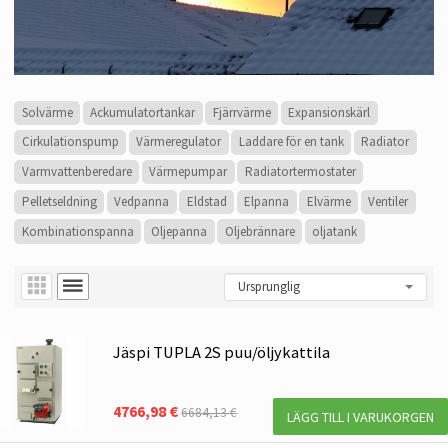
Solvärme
Ackumulatortankar
Fjärrvärme
Expansionskärl
Cirkulationspump
Värmeregulator
Laddare för en tank
Radiator
Varmvattenberedare
Värmepumpar
Radiatortermostater
Pelletseldning
Vedpanna
Eldstad
Elpanna
Elvärme
Ventiler
Kombinationspanna
Oljepanna
Oljebrännare
oljatank
Jäspi TUPLA 2S puu/öljykattila
4766,98 €
6684,13 €
LÄGG TILL I VARUKORGEN