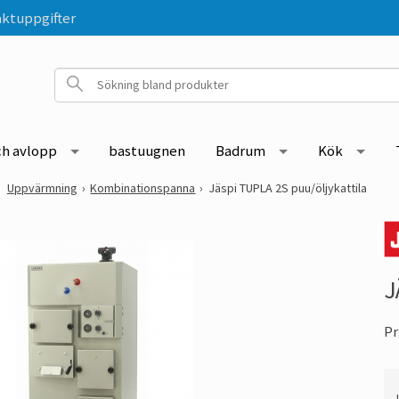
ktuppgifter
ch avlopp
bastuugnen
Badrum
Kök
Uppvärmning
Kombinationspanna
Jäspi TUPLA 2S puu/öljykattila
J
Pr