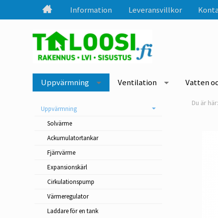
Information
Leveransvillkor
Konta
Uppvärmning
Ventilation
Vatten o
Uppvärmning
Solvärme
Ackumulatortankar
Fjärrvärme
Expansionskärl
Cirkulationspump
Värmeregulator
Laddare för en tank