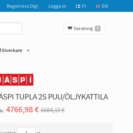
Registrera Dig!
Logga in
FI
EN
Varukorg
0
Tillverkare
ÄSPI TUPLA 2S PUU/ÖLJYKATTILA
4766,98
€
6684,13 €
is: