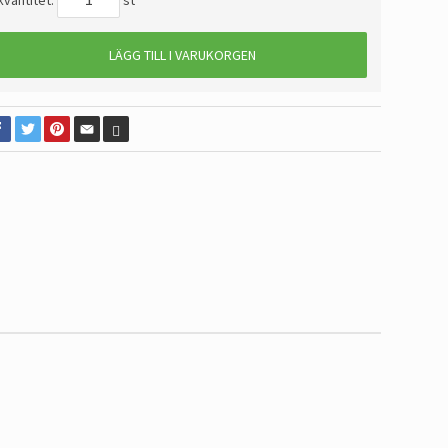
kvantitet:
st
LÄGG TILL I VARUKORGEN