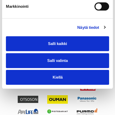
Markkinointi
Näytä tiedot
Salli kaikki
Salli valinta
Kiellä