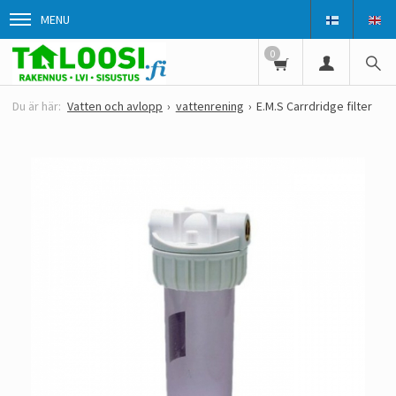
MENU
0
Vatten och avlopp
vattenrening
E.M.S Carrdridge filter