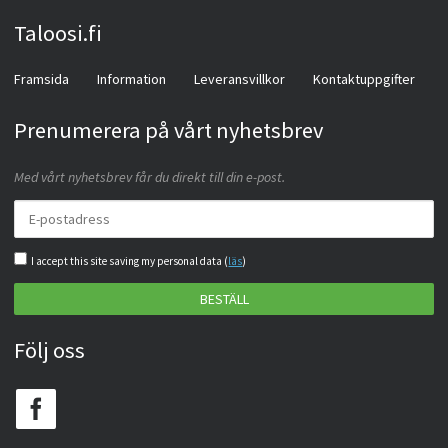
Taloosi.fi
Framsida
Information
Leveransvillkor
Kontaktuppgifter
Prenumerera på vårt nyhetsbrev
Med vårt nyhetsbrev får du direkt till din e-post.
I accept this site saving my personal data (
läs
)
BESTÄLL
Följ oss