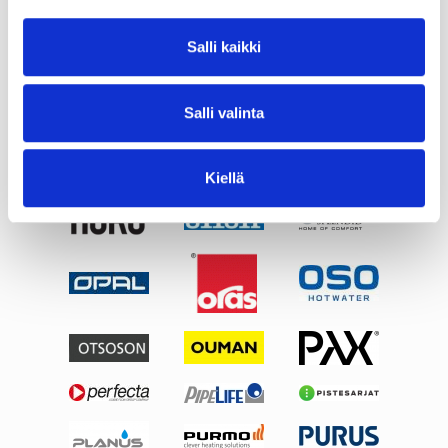
Salli kaikki
Salli valinta
Kiellä