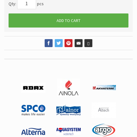
Qty:
pcs
ADD TO CART