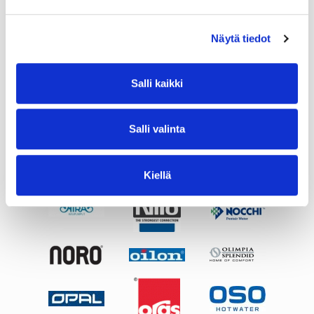
Näytä tiedot
Salli kaikki
Salli valinta
Kiellä