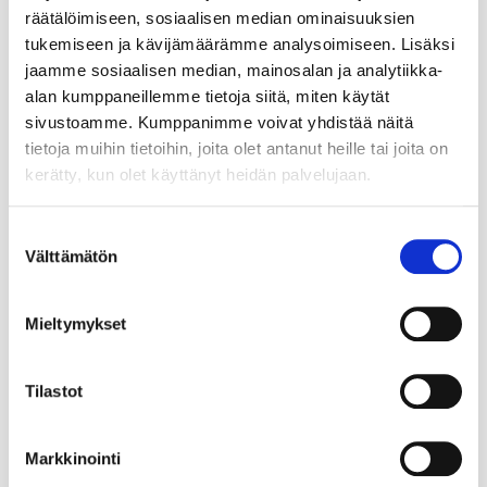
räätälöimiseen, sosiaalisen median ominaisuuksien
tukemiseen ja kävijämäärämme analysoimiseen. Lisäksi
jaamme sosiaalisen median, mainosalan ja analytiikka-
alan kumppaneillemme tietoja siitä, miten käytät
sivustoamme. Kumppanimme voivat yhdistää näitä
tietoja muihin tietoihin, joita olet antanut heille tai joita on
kerätty, kun olet käyttänyt heidän palvelujaan.
Suostumuksen
Välttämätön
valinta
Mieltymykset
Tilastot
Markkinointi