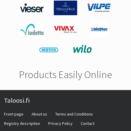
Products Easily Online
Taloosi.fi
Front page
About us
Terms and Conditions
Registry description
Privacy Policy
Contact