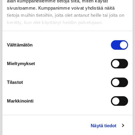
alan kumppaneillemme tietoja siitä, miten käytät
sivustoamme. Kumppanimme voivat yhdistää näitä
tietoja muihin tietoihin, joita olet antanut heille tai joita on
kerätty, kun olet käyttänyt heidän palvelujaan.
Suostumuksen
Välttämätön
valinta
Mieltymykset
Tilastot
Markkinointi
Näytä tiedot