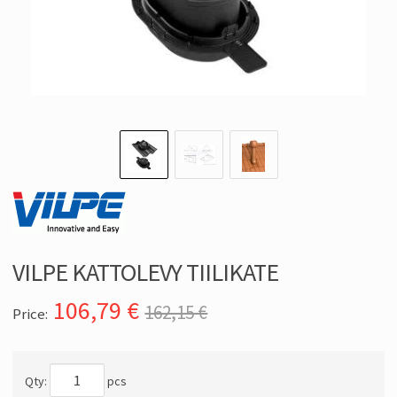
VILPE KATTOLEVY TIILIKATE
106,79
€
162,15 €
Price:
Qty:
pcs