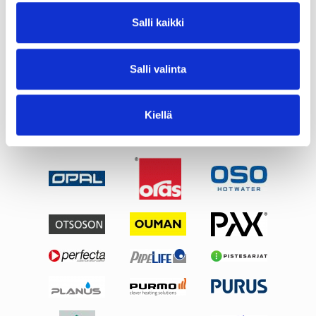
Salli kaikki
Salli valinta
Kiellä