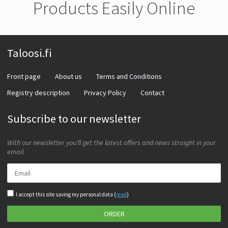
Products Easily Online
Taloosi.fi
Front page
About us
Terms and Conditions
Registry description
Privacy Policy
Contact
Subscribe to our newsletter
With our newsletter you'll get the latest offers and news straight in your
email.
I accept this site saving my personal data (
read
)
ORDER