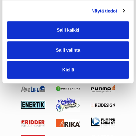
Näytä tiedot
Salli kaikki
Salli valinta
Kiellä