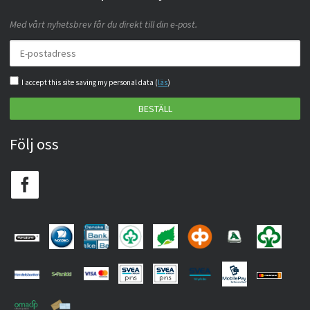
Med vårt nyhetsbrev får du direkt till din e-post.
I accept this site saving my personal data (
läs
)
BESTÄLL
Följ oss