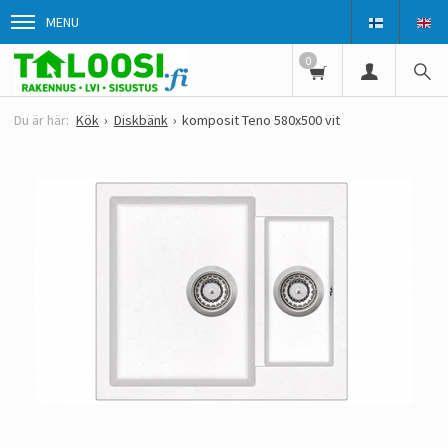
MENU
0
Kök
Diskbänk
komposit Teno 580x500 vit