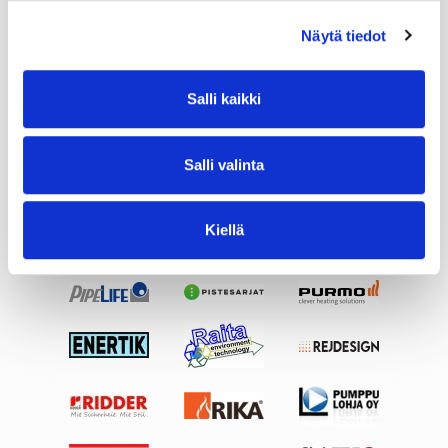
Näytä tiedot
Salli kaikki
Salli valinta
Kiellä