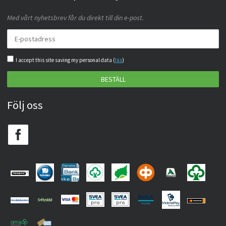
Med vårt nyhetsbrev får du direkt till din e-post.
I accept this site saving my personal data (
läs
)
BESTÄLL
Följ oss