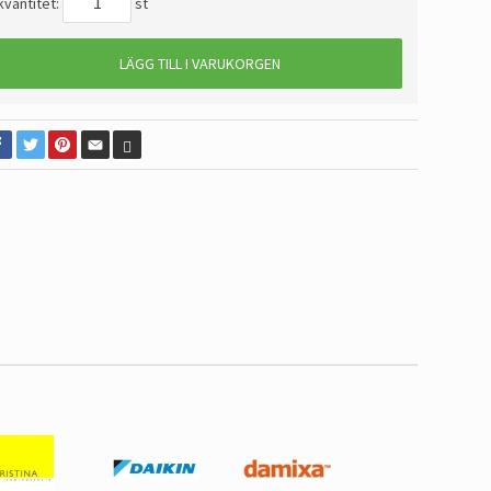
kvantitet:
st
LÄGG TILL I VARUKORGEN