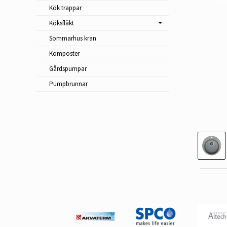
Kök trappar
Köksfläkt
Sommarhus kran
Komposter
Gårdspumpar
Pumpbrunnar