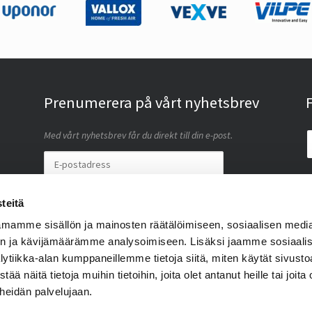
Prenumerera på vårt nyhetsbrev
F
Med vårt nyhetsbrev får du direkt till din e-post.
I accept this site saving my personal data (
läs
)
teitä
BESTÄLL
mamme sisällön ja mainosten räätälöimiseen, sosiaalisen medi
n ja kävijämäärämme analysoimiseen. Lisäksi jaamme sosiaali
lytiikka-alan kumppaneillemme tietoja siitä, miten käytät sivus
näitä tietoja muihin tietoihin, joita olet antanut heille tai joita 
 heidän palvelujaan.