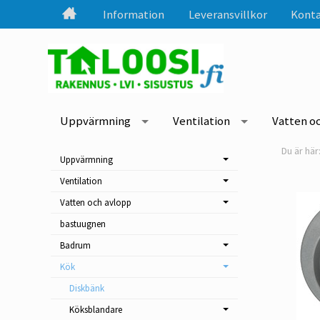
Information
Leveransvillkor
Konta
Uppvärmning
Ventilation
Vatten o
Uppvärmning
Ventilation
Vatten och avlopp
bastuugnen
Badrum
Kök
Diskbänk
Köksblandare