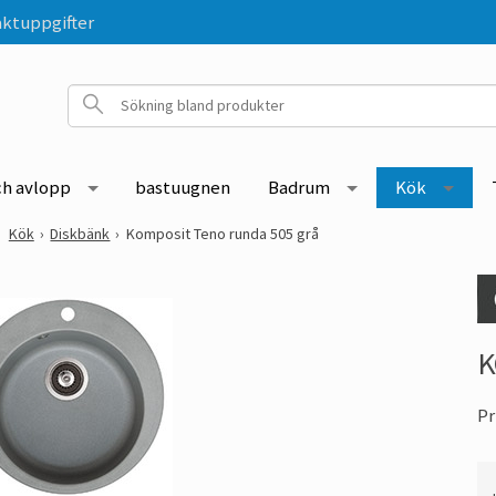
ktuppgifter
ch avlopp
bastuugnen
Badrum
Kök
Kök
Diskbänk
Komposit Teno runda 505 grå
K
Pr