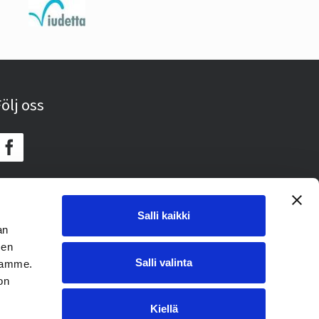
ölj oss
Salli kaikki
an
sen
Salli valinta
toamme.
on
Kiellä