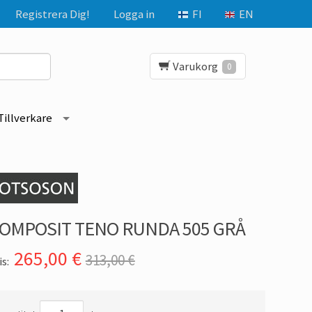
Registrera Dig!
Logga in
FI
EN
Varukorg
0
Tillverkare
OMPOSIT TENO RUNDA 505 GRÅ
265,00
€
313,00 €
is: