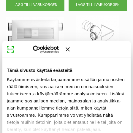
LÄGG TILL I VARUKORGEN
LÄGG TILL I VARUKORGEN
ventilationsaggregat Pax EOS 100 H
Pax EOS Kit ytterhörn
1188,44 €
137,50 €
3488,90 €
Tämä sivusto käyttää evästeitä
LÄGG TILL I VARUKORGEN
LÄGG TILL I VARUKORGEN
Käytämme evästeitä tarjoamamme sisällön ja mainosten
räätälöimiseen, sosiaalisen median ominaisuuksien
tukemiseen ja kävijämäärämme analysoimiseen. Lisäksi
jaamme sosiaalisen median, mainosalan ja analytiikka-
alan kumppaneillemme tietoja siitä, miten käytät
sivustoamme. Kumppanimme voivat yhdistää näitä
tietoja muihin tietoihin, joita olet antanut heille tai joita on
kerätty, kun olet käyttänyt heidän palvelujaan.