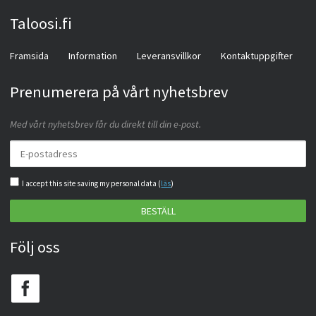
Taloosi.fi
Framsida
Information
Leveransvillkor
Kontaktuppgifter
Prenumerera på vårt nyhetsbrev
Med vårt nyhetsbrev får du direkt till din e-post.
I accept this site saving my personal data (
läs
)
BESTÄLL
Följ oss