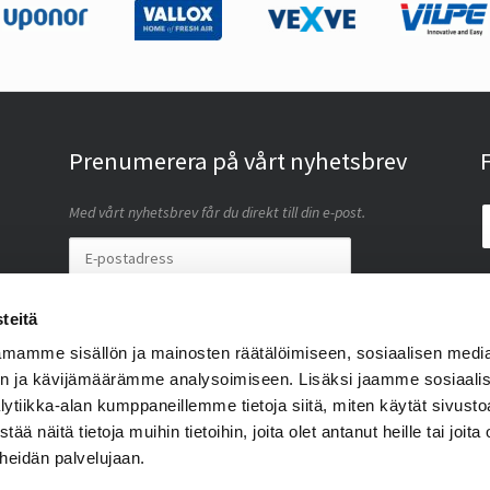
Prenumerera på vårt nyhetsbrev
F
Med vårt nyhetsbrev får du direkt till din e-post.
I accept this site saving my personal data (
läs
)
teitä
BESTÄLL
mamme sisällön ja mainosten räätälöimiseen, sosiaalisen medi
n ja kävijämäärämme analysoimiseen. Lisäksi jaamme sosiaali
lytiikka-alan kumppaneillemme tietoja siitä, miten käytät sivus
näitä tietoja muihin tietoihin, joita olet antanut heille tai joita 
 heidän palvelujaan.