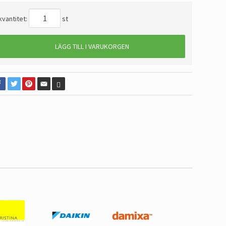
kvantitet:
st
LÄGG TILL I VARUKORGEN