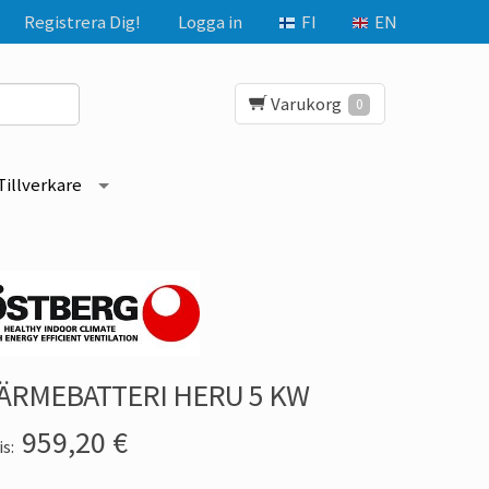
Registrera Dig!
Logga in
FI
EN
Varukorg
0
Tillverkare
ÄRMEBATTERI HERU 5 KW
959,20
€
is: