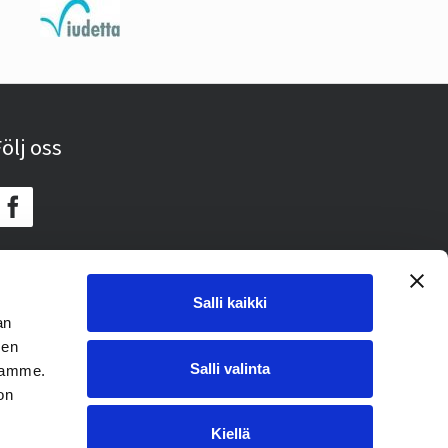
ölj oss
Salli kaikki
an
sen
Salli valinta
toamme.
on
Kiellä