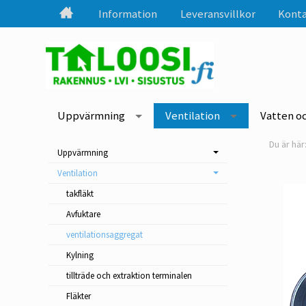
Information
Leveransvillkor
Konta
Uppvärmning
Ventilation
Vatten o
Uppvärmning
Ventilation
takfläkt
Avfuktare
ventilationsaggregat
Kylning
tillträde och extraktion terminalen
Fläkter