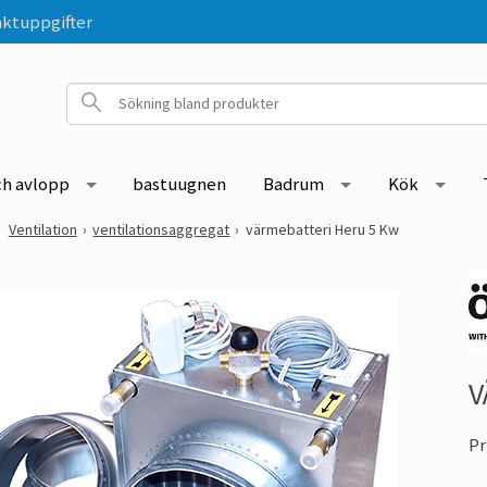
ktuppgifter
ch avlopp
bastuugnen
Badrum
Kök
Ventilation
ventilationsaggregat
värmebatteri Heru 5 Kw
V
Pr