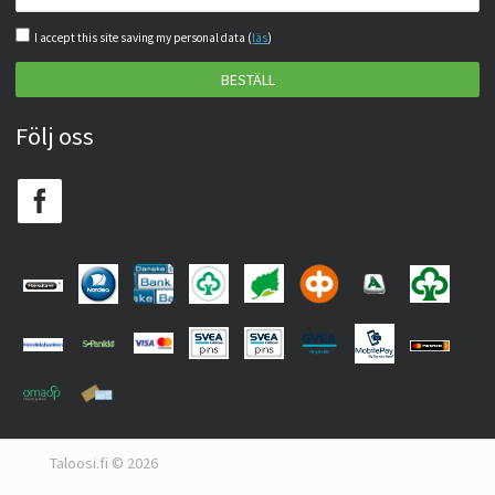
I accept this site saving my personal data (
läs
)
BESTÄLL
Följ oss
Taloosi.fi © 2026