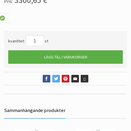
3300,65
€
Pris:
kvantitet:
st
LÄGG TILL I VARUKORGEN
Sammanhängande produkter