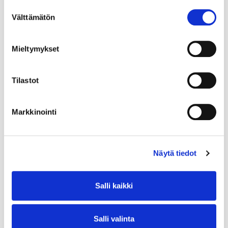
Suostumuksen
Välttämätön
valinta
Mieltymykset
Tilastot
Markkinointi
Näytä tiedot
Salli kaikki
Salli valinta