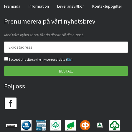
Framsida
Information
Leveransvillkor
Kontaktuppgifter
Prenumerera på vårt nyhetsbrev
Med vårt nyhetsbrev får du direkt till din e-post.
I accept this site saving my personal data (
läs
)
BESTÄLL
Följ oss