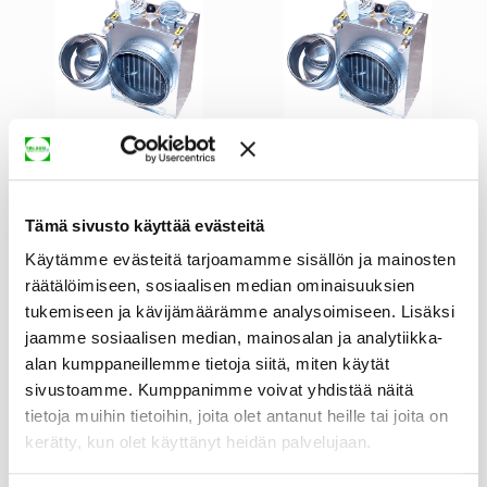
kallvatten radiator Heru 2 Kw
värmebatteri Heru 5 Kw
984,75 €
959,20 €
LÄGG TILL I VARUKORGEN
LÄGG TILL I VARUKORGEN
Tämä sivusto käyttää evästeitä
Käytämme evästeitä tarjoamamme sisällön ja mainosten
räätälöimiseen, sosiaalisen median ominaisuuksien
tukemiseen ja kävijämäärämme analysoimiseen. Lisäksi
jaamme sosiaalisen median, mainosalan ja analytiikka-
alan kumppaneillemme tietoja siitä, miten käytät
sivustoamme. Kumppanimme voivat yhdistää näitä
tietoja muihin tietoihin, joita olet antanut heille tai joita on
kerätty, kun olet käyttänyt heidän palvelujaan.