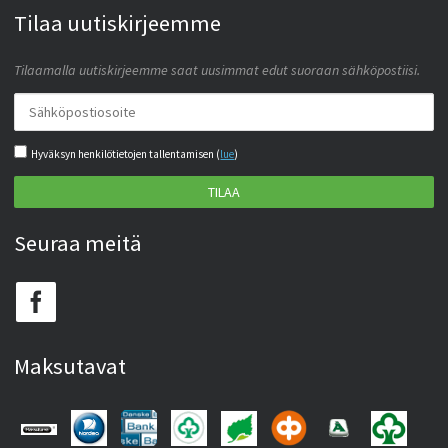
Tilaa uutiskirjeemme
Tilaamalla uutiskirjeemme saat uusimmat edut suoraan sähköpostiisi.
Hyväksyn henkilötietojen tallentamisen (
lue
)
TILAA
Seuraa meitä
Maksutavat