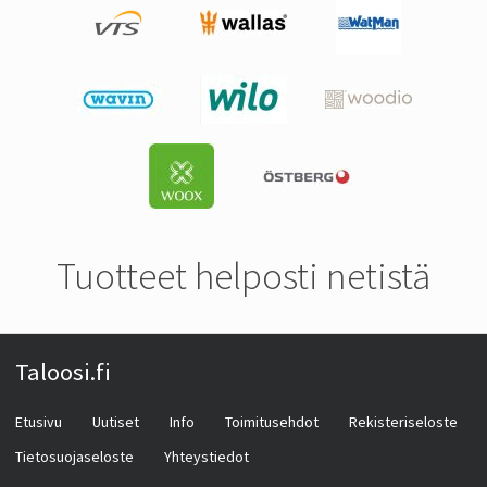
Tuotteet helposti netistä
Taloosi.fi
Etusivu
Uutiset
Info
Toimitusehdot
Rekisteriseloste
Tietosuojaseloste
Yhteystiedot