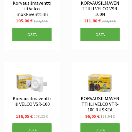
Korvausilmaventti
KORVAUSILMAVEN
ili Velco
TTIILI VELCO VSR-
mökkiventtiilli
100N
105,00 €
111,80 €
193,27 €
208,33 €
OSTA
OSTA
Korvausilmaventti
KORVAUSILMAVEN
ili VELCO VSR-100
TTIILI VELCO VTR-
100 RUSKEA
116,05 €
96,05 €
208,33 €
171,94 €
OSTA
OSTA