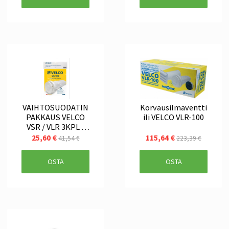
VAIHTOSUODATIN
Korvausilmaventti
PAKKAUS VELCO
ili VELCO VLR-100
VSR / VLR 3KPL /
PAKKAUS
25,60 €
115,64 €
41,54 €
223,39 €
OSTA
OSTA