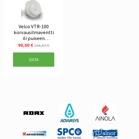
Velco VTR-100
korvausilmaventti
ili puiseen
tuuletusluukkuun
90,00 €
166,92 €
, valkoinen
OSTA