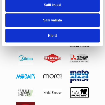
Salli kaikki
Salli valinta
Kiellä