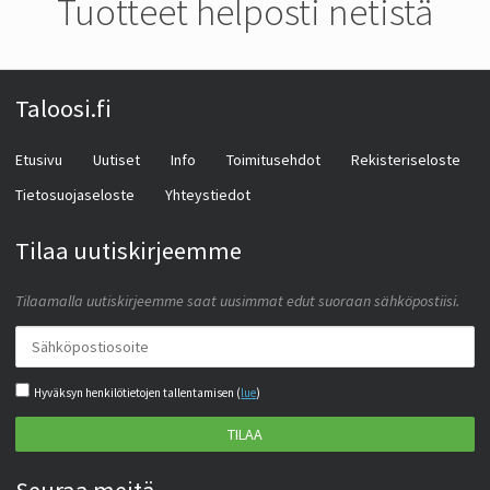
Tuotteet helposti netistä
Taloosi.fi
Etusivu
Uutiset
Info
Toimitusehdot
Rekisteriseloste
Tietosuojaseloste
Yhteystiedot
Tilaa uutiskirjeemme
Tilaamalla uutiskirjeemme saat uusimmat edut suoraan sähköpostiisi.
Hyväksyn henkilötietojen tallentamisen (
lue
)
TILAA