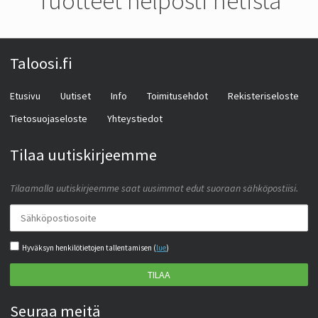
Tuotteet helposti netistä
Taloosi.fi
Etusivu
Uutiset
Info
Toimitusehdot
Rekisteriseloste
Tietosuojaseloste
Yhteystiedot
Tilaa uutiskirjeemme
Tilaamalla uutiskirjeemme saat uusimmat edut suoraan sähköpostiisi.
Hyväksyn henkilötietojen tallentamisen (
lue
)
TILAA
Seuraa meitä