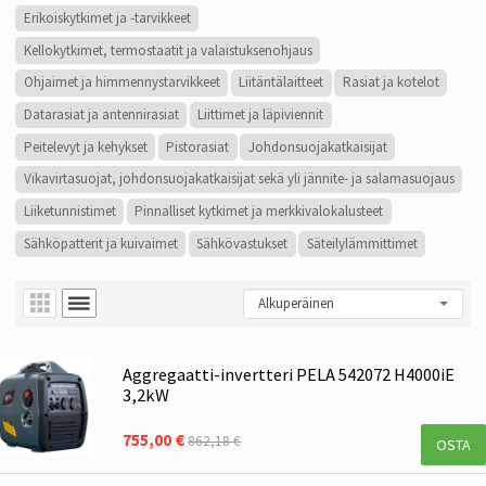
Erikoiskytkimet ja -tarvikkeet
Kellokytkimet, termostaatit ja valaistuksenohjaus
Ohjaimet ja himmennystarvikkeet
Liitäntälaitteet
Rasiat ja kotelot
Datarasiat ja antennirasiat
Liittimet ja läpiviennit
Peitelevyt ja kehykset
Pistorasiat
Johdonsuojakatkaisijat
Vikavirtasuojat, johdonsuojakatkaisijat sekä yli jännite- ja salamasuojaus
Liiketunnistimet
Pinnalliset kytkimet ja merkkivalokalusteet
Sähköpatterit ja kuivaimet
Sähkövastukset
Säteilylämmittimet
Aggregaatti-invertteri PELA 542072 H4000iE
3,2kW
755,00 €
862,18 €
OSTA