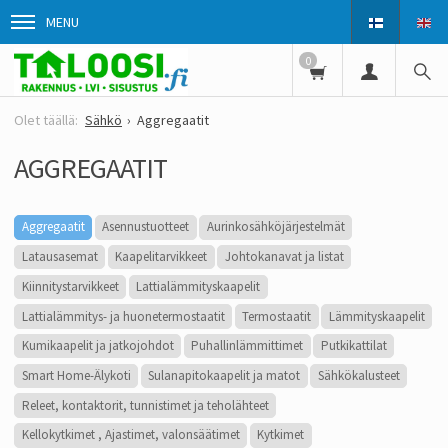
MENU
0
Sähkö
Aggregaatit
AGGREGAATIT
Aggregaatit
Asennustuotteet
Aurinkosähkö­järjestelmät
Latausasemat
Kaapelitarvikkeet
Johtokanavat ja listat
Kiinnitystarvikkeet
Lattialämmityskaapelit
Lattialämmitys- ja huonetermostaatit
Termostaatit
Lämmityskaapelit
Kumikaapelit ja jatkojohdot
Puhallinlämmittimet
Putkikattilat
Smart Home-Älykoti
Sulanapitokaapelit ja matot
Sähkökalusteet
Releet, kontaktorit, tunnistimet ja teholähteet
Kellokytkimet , Ajastimet, valonsäätimet
Kytkimet