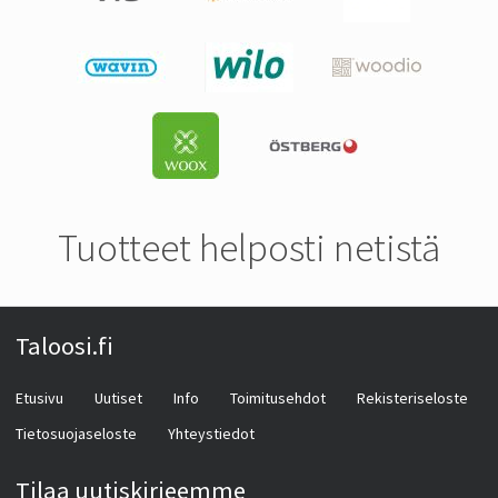
Tuotteet helposti netistä
Taloosi.fi
Etusivu
Uutiset
Info
Toimitusehdot
Rekisteriseloste
Tietosuojaseloste
Yhteystiedot
Tilaa uutiskirjeemme