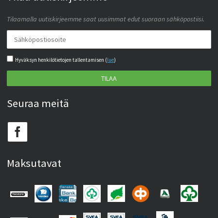
Tilaamalla uutiskirjeemme saat uusimmat edut suoraan sähköpostiisi.
Hyväksyn henkilötietojen tallentamisen (
lue
)
TILAA
Seuraa meitä
Maksutavat