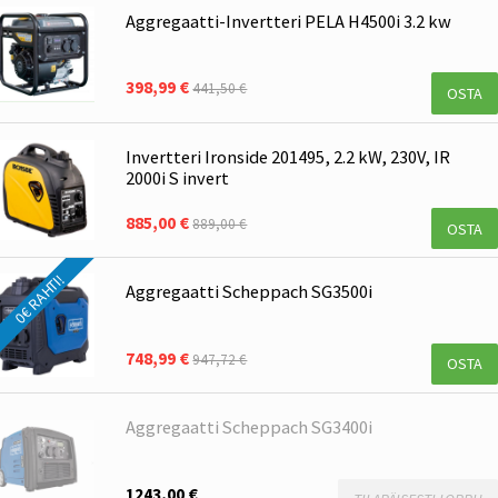
Aggregaatti-Invertteri PELA H4500i 3.2 kw
398,99 €
441,50 €
OSTA
Invertteri Ironside 201495, 2.2 kW, 230V, IR
2000i S invert
885,00 €
889,00 €
OSTA
0€ RAHTI!
Aggregaatti Scheppach SG3500i
748,99 €
947,72 €
OSTA
Aggregaatti Scheppach SG3400i
1243,00 €