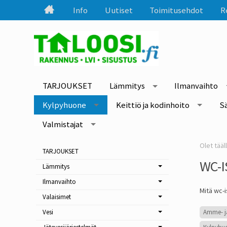
Info
Uutiset
Toimitusehdot
R
TARJOUKSET
Lämmitys
Ilmanvaihto
Kylpyhuone
Keittiö ja kodinhoito
S
Valmistajat
TARJOUKSET
WC-
Lämmitys
Ilmanvaihto
Mitä wc-i
Valaisimet
Amme- j
Vesi