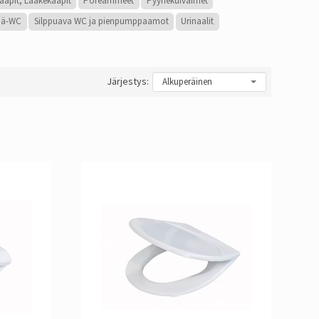
kaapit, Lääkekaapit
Poreammeet
Pyyhekuivaimet
nä-WC
Silppuava WC ja pienpumppaamot
Urinaalit
Järjestys: