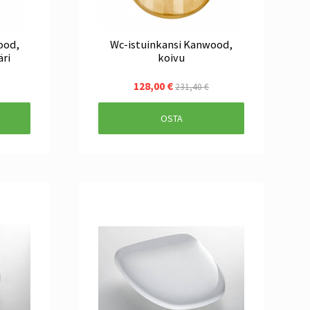
ood,
Wc-istuinkansi Kanwood,
äri
koivu
128,00 €
231,40 €
OSTA