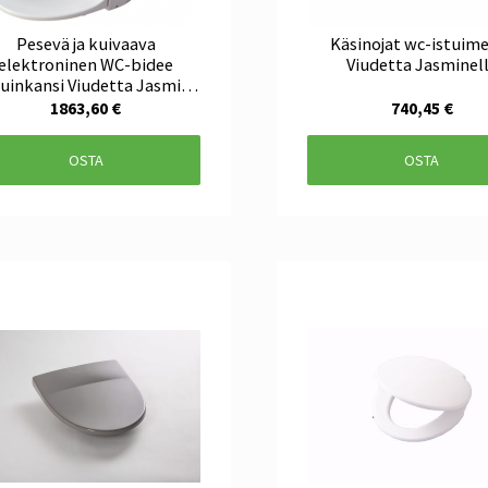
Pesevä ja kuivaava
Käsinojat wc-istuim
elektroninen WC-bidee
Viudetta Jasminel
tuinkansi Viudetta Jasmin
Care
1863,60 €
740,45 €
OSTA
OSTA