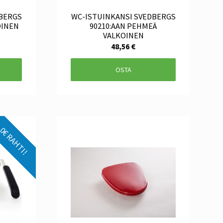
DBERGS
WC-ISTUINKANSI SVEDBERGS
OINEN
90210:AAN PEHMEÄ
VALKOINEN
48,56 €
OSTA
0€ RAHTI!