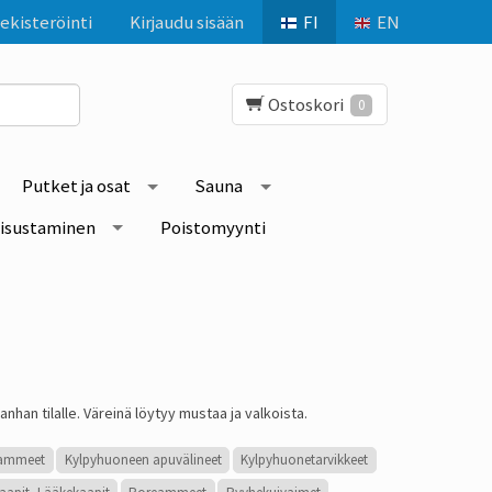
ekisteröinti
Kirjaudu sisään
FI
EN
Ostoskori
0
Putket ja osat
Sauna
isustaminen
Poistomyynti
anhan tilalle. Väreinä löytyy mustaa ja valkoista.
yammeet
Kylpyhuoneen apuvälineet
Kylpyhuonetarvikkeet