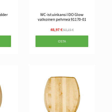
idder
WC-istuinkansi IDO Glow
valkoinen pehmeä 91170-01
48,97 €
63,15 €
OSTA