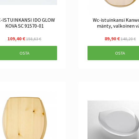
-ISTUINKANSI IDO GLOW
Wc-istuinkansi Kanw
KOVA SC 91570-01
mänty, valkoinen v
109,40 €
89,90 €
158,63 €
148,20 €
OSTA
OSTA