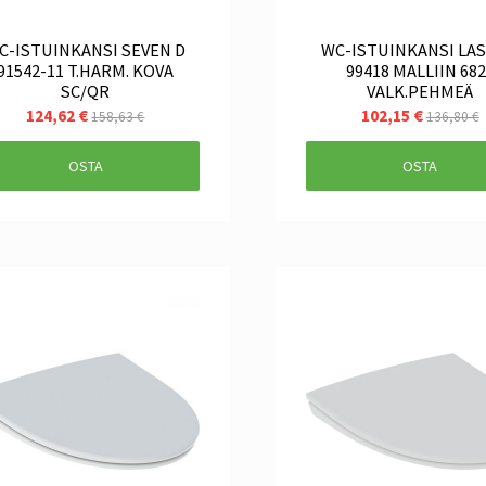
C-ISTUINKANSI SEVEN D
WC-ISTUINKANSI LA
91542-11 T.HARM. KOVA
99418 MALLIIN 68
SC/QR
VALK.PEHMEÄ
124,62 €
102,15 €
158,63 €
136,80 €
OSTA
OSTA