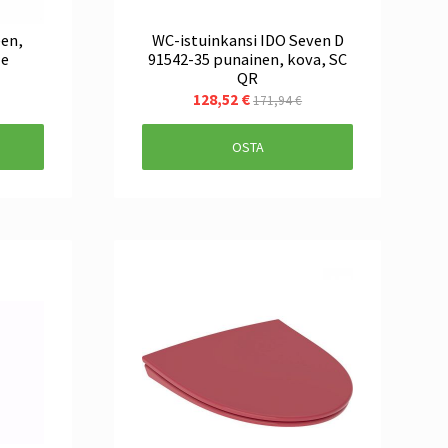
een,
WC-istuinkansi IDO Seven D
le
91542-35 punainen, kova, SC
QR
128,52 €
171,94 €
OSTA