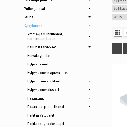
Kylpyhu
Jätevesijärjestelmät
Suihkuse
Putket ja osat
Wc-istui
Sauna
Kylpyhuone
Amme- ja suihkuhanat,
termostaattihanat
Kalustus tarvikkeet
1
Kuivakäymälät
Kylpyammeet
Kylpyhuoneen apuvälineet
Kylpyhuonetarvikkeet
Kylpyhuonekalusteet
Pesualtaat
Pesuallas- ja bidethanat
Peilit ja Valopeilit
Peilikaapit, Lääkekaapit