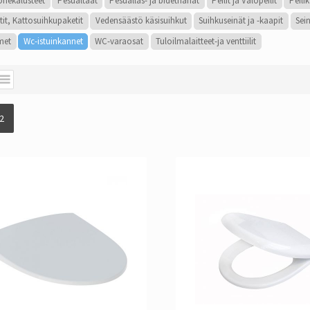
onekalusteet
Pesualtaat
Pesuallas- ja bidethanat
Peilit ja Valopeilit
Peili
tit, Kattosuihkupaketit
Vedensäästö käsisuihkut
Suihkuseinät ja -kaapit
Sei
met
Wc-istuinkannet
WC-varaosat
Tuloilmalaitteet-ja venttiilit
2