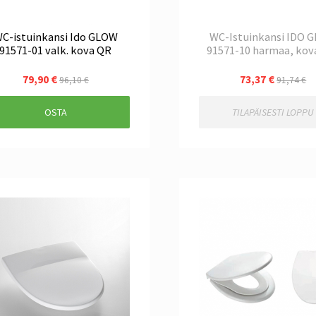
C-istuinkansi Ido GLOW
WC-Istuinkansi IDO 
91571-01 valk. kova QR
91571-10 harmaa, kov
79,90 €
73,37 €
96,10 €
91,74 €
OSTA
TILAPÄISESTI LOPPU