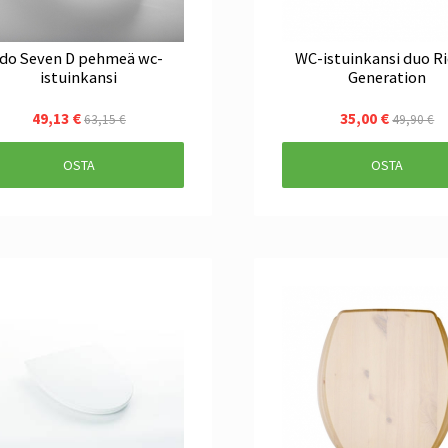
Ido Seven D pehmeä wc-
WC-istuinkansi duo R
istuinkansi
Generation
49,13 €
35,00 €
63,15 €
49,90 €
OSTA
OSTA