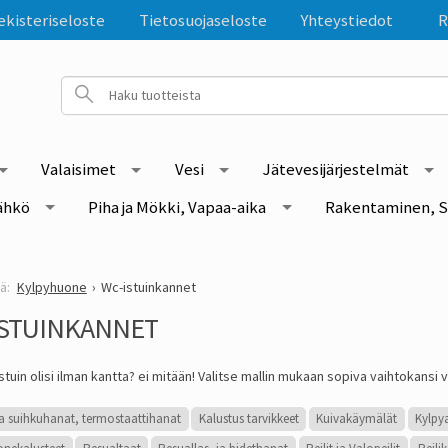
ekisteriseloste
Tietosuojaseloste
Yhteystiedot
R
Valaisimet
Vesi
Jätevesijärjestelmät
ähkö
Piha ja Mökki, Vapaa-aika
Rakentaminen, S
Kylpyhuone
Wc-istuinkannet
ISTUINKANNET
stuin olisi ilman kantta? ei mitään! Valitse mallin mukaan sopiva vaihtokansi v
a suihkuhanat, termostaattihanat
Kalustus tarvikkeet
Kuivakäymälät
Kylp