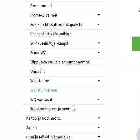
Poreammeet
Pyyhekuivaimet
Suihkusetit, Kattosuihkupaketit
Vedensäästö käsisuihkut
Suihkuseinät ja -kaapit
Seinä-WC
Silppuava WC ja pienpumppaamot
Urinaalit
Wc-istuimet
Wc-istuinkannet
WC-varaosat
Tuloilmalaitteet-ja venttiilit
Keittiö ja kodinhoito
Sähkö
Piha ja Mökki, Vapaa-aika