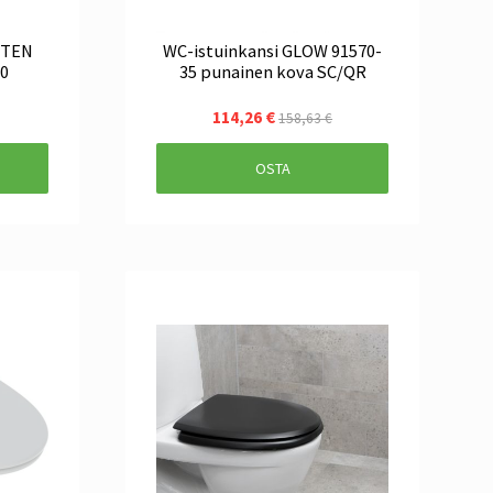
STEN
WC-istuinkansi GLOW 91570-
20
35 punainen kova SC/QR
114,26 €
158,63 €
OSTA