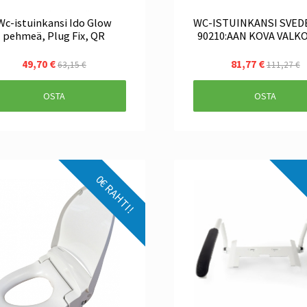
Wc-istuinkansi Ido Glow
WC-ISTUINKANSI SVE
pehmeä, Plug Fix, QR
90210:AAN KOVA VALK
49,70 €
81,77 €
63,15 €
111,27 €
OSTA
OSTA
0€ RAHTI!