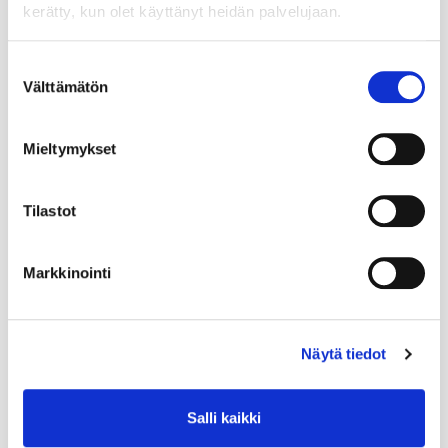
kerätty, kun olet käyttänyt heidän palvelujaan.
Suostumuksen
Välttämätön
valinta
Mieltymykset
Tilastot
Markkinointi
Näytä tiedot
Salli kaikki