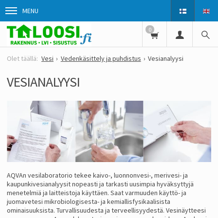
MENU
0
Vesi
Vedenkäsittely ja puhdistus
Vesianalyysi
VESIANALYYSI
AQVAn vesilaboratorio tekee kaivo-, luonnonvesi-, merivesi- ja
kaupunkivesianalyysit nopeasti ja tarkasti uusimpia hyväksyttyjä
menetelmiä ja laitteistoja käyttäen. Saat varmuuden käyttö- ja
juomavetesi mikrobiologisesta- ja kemiallisfysikaalisista
ominaisuuksista. Turvallisuudesta ja terveellisyydestä. Vesinäytteesi