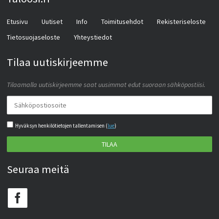
Etusivu
Uutiset
Info
Toimitusehdot
Rekisteriseloste
Tietosuojaseloste
Yhteystiedot
Tilaa uutiskirjeemme
Tilaamalla uutiskirjeemme saat uusimmat edut suoraan sähköpostiisi.
Hyväksyn henkilötietojen tallentamisen (
lue
)
TILAA
Seuraa meitä