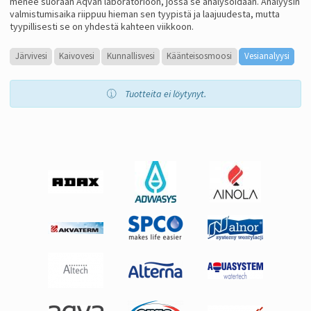
menee suoraan Aqvan laboratorioon, jossa se analysoidaan. Analyysin
valmistumisaika riippuu hieman sen tyypistä ja laajuudesta, mutta
tyypillisesti se on yhdestä kahteen viikkoon.
Järvivesi
Kaivovesi
Kunnallisvesi
Käänteisosmoosi
Vesianalyysi
Tuotteita ei löytynyt.