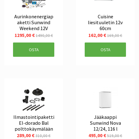
Aurinkonenergiap
Cuisine
aketti Sunwind
liesituuletin 12v
Weekend 12V
60cm
1295,00 €
162,00 €
1490,00 €
169,00 €
OSTA
OSTA
Ilmastointipaketti
Jääkaappi
El-dorado Bal
Sunwind Nova
polttokäymälään
12/24, 116 l
289,00 €
495,00 €
310,00 €
519,00 €