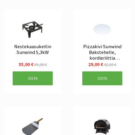
Nestekaasukeitin
Pizzakivi Sunwind
Sunwind 5,3kW
Bakstehelle,
kordieriittia
halkaisija 33cm
55,00 €
29,00 €
69,00 €
42,00 €
OSTA
OSTA