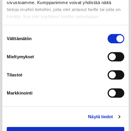
sivustoamme. Kumppanimme voivat yhdistää näitä
tietoja muihin tietoihin, joita olet antanut heille tai joita on
kerätty, kun olet käyttänyt heidän palvelujaan.
Suihkukaappi
Suihkukaappi
Suostumuksen
Sunwind Aurora
Sunwind Aurora
Välttämätön
valinta
Home 90 x 90 x 205
Round 80 x 80 x 195
cm Musta
cm
649,00 €
639,00 €
759,00 €
699,00 €
Mieltymykset
OSTA
OSTA
Tilastot
Markkinointi
Näytä tiedot
Suihkukaappi
Suihkukaappi
Sunwind Aurora
Sunwind Aurora