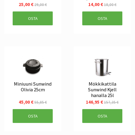
2kpl 50A
25,00 €
14,00 €
29,00 €
18,00 €
OSTA
OSTA
Miniuuni Sunwind
Mökkikattila
Olivia 25cm
Sunwind Kjell
hanalla 25l
45,00 €
146,95 €
55,85 €
157,35 €
OSTA
OSTA