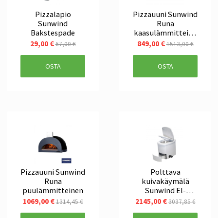
Pizzalapio
Pizzauuni Sunwind
Sunwind
Runa
Bakstespade
kaasulämmitteine
n
29,00 €
849,00 €
67,00 €
1513,00 €
OSTA
OSTA
Pizzauuni Sunwind
Polttava
Runa
kuivakäymälä
puulämmitteinen
Sunwind El-
dorado Plus Bal
1069,00 €
2145,00 €
1314,45 €
3037,85 €