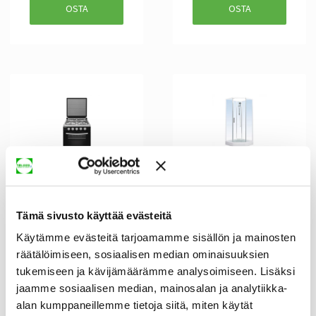
OSTA
OSTA
Pöytäkaasuliesi
Suihkukaappi
Sunwind Cuisine 50
Sunwind Aurora
x 55 musta
Elsa 90 x 90 x 205
cm
325,00 €
649,01 €
350,00 €
759,00 €
Tämä sivusto käyttää evästeitä
OSTA
OSTA
Käytämme evästeitä tarjoamamme sisällön ja mainosten
räätälöimiseen, sosiaalisen median ominaisuuksien
tukemiseen ja kävijämäärämme analysoimiseen. Lisäksi
jaamme sosiaalisen median, mainosalan ja analytiikka-
alan kumppaneillemme tietoja siitä, miten käytät