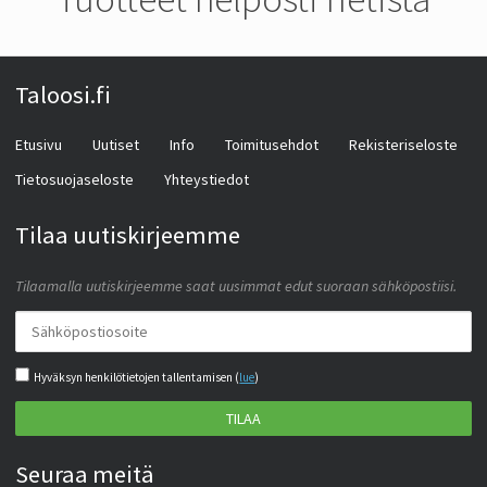
Taloosi.fi
Etusivu
Uutiset
Info
Toimitusehdot
Rekisteriseloste
Tietosuojaseloste
Yhteystiedot
Tilaa uutiskirjeemme
Tilaamalla uutiskirjeemme saat uusimmat edut suoraan sähköpostiisi.
Hyväksyn henkilötietojen tallentamisen (
lue
)
TILAA
Seuraa meitä