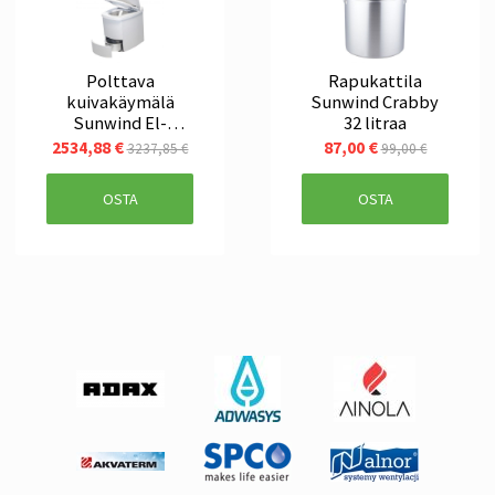
Polttava
Rapukattila
kuivakäymälä
Sunwind Crabby
Sunwind El-
32 litraa
dorado Pro Bal
2534,88 €
87,00 €
3237,85 €
99,00 €
OSTA
OSTA