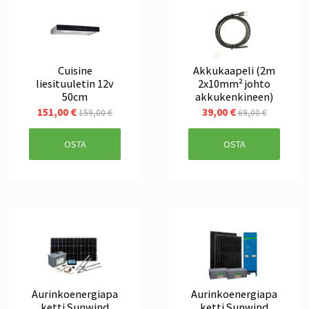
Cuisine
Akkukaapeli (2m
liesituuletin 12v
2x10mm² johto
50cm
akkukenkineen)
151,00 €
39,00 €
159,00 €
69,00 €
OSTA
OSTA
Aurinkoenergiapa
Aurinkoenergiapa
ketti Sunwind
ketti Sunwind