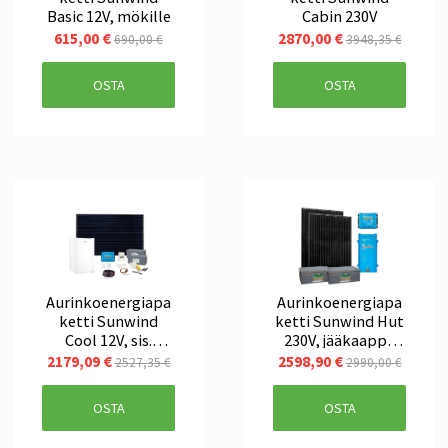
Basic 12V, mökille
Cabin 230V
615,00 €
2870,00 €
690,00 €
3948,35 €
OSTA
OSTA
Aurinkoenergiapa
Aurinkoenergiapa
ketti Sunwind
ketti Sunwind Hut
Cool 12V, sis.
230V, jääkaappi,
jääkaappi
tv, valot
2179,09 €
2598,90 €
2527,35 €
2990,00 €
OSTA
OSTA