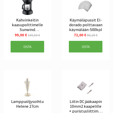
Kahvinkeitin
Käymäläpussit El-
kaasupolttimelle
dorado polttavaan
Sunwind
käymälään-500kpl
Homeaway
99,00 €
72,00 €
100,50 €
80,20 €
letkulla
OSTA
OSTA
Lamppuöljysoihtu
Liitin DC jääkaapin
Helene 27cm
10mm2 kaapelille
+ puristusliittimet