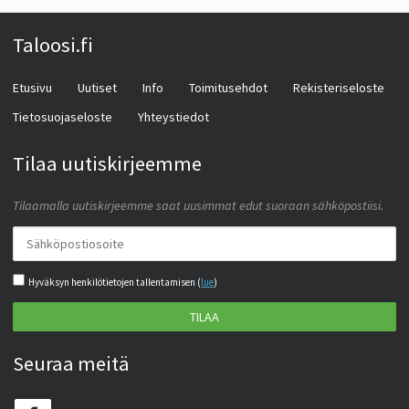
Taloosi.fi
Etusivu
Uutiset
Info
Toimitusehdot
Rekisteriseloste
Tietosuojaseloste
Yhteystiedot
Tilaa uutiskirjeemme
Tilaamalla uutiskirjeemme saat uusimmat edut suoraan sähköpostiisi.
Hyväksyn henkilötietojen tallentamisen (
lue
)
TILAA
Seuraa meitä