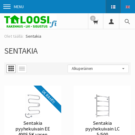
MENU
0
Sentakia
SENTAKIA
0€ RAHTI!
Sentakia
Sentakia
pyyhekuivain EE
pyyhekuivain LC
400S 5K vasen
5/500