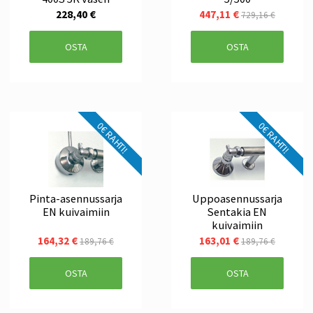
228,40 €
447,11 €
729,16 €
OSTA
OSTA
0€ RAHTI!
0€ RAHTI!
Pinta-asennussarja
Uppoasennussarja
EN kuivaimiin
Sentakia EN
kuivaimiin
164,32 €
163,01 €
189,76 €
189,76 €
OSTA
OSTA