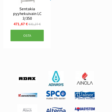
Sentakia
pyyhekuivain LC
3/350
471,67 €
631,27 €
OSTA