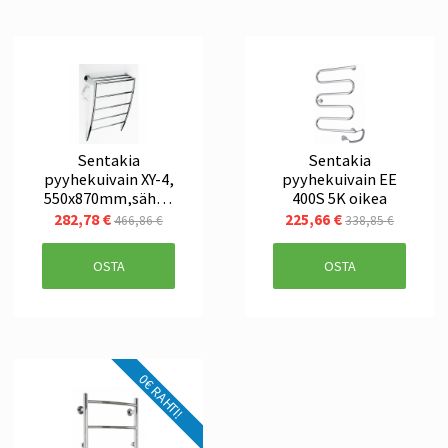
Sentakia
Sentakia
pyyhekuivain XY-4,
pyyhekuivain EE
550x870mm,sähkö
400S 5K oikea
, vasen
282,78 €
225,66 €
466,86 €
338,85 €
OSTA
OSTA
0€ RAHTI!