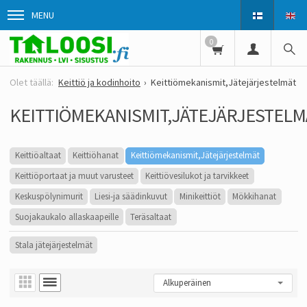
MENU
0
Keittiö ja kodinhoito
Keittiömekanismit,Jätejärjestelmät
KEITTIÖMEKANISMIT,JÄTEJÄRJESTELM
Keittiöaltaat
Keittiöhanat
Keittiömekanismit,Jätejärjestelmät
Keittiöportaat ja muut varusteet
Keittiövesilukot ja tarvikkeet
Keskuspölynimurit
Liesi-ja säädinkuvut
Minikeittiöt
Mökkihanat
Suojakaukalo allaskaapeille
Teräsaltaat
Stala jätejärjestelmät