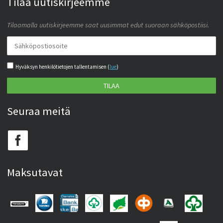
Tilaa uutiskirjeemme
Tilaamalla uutiskirjeemme saat uusimmat edut suoraan sähköpostiisi.
Hyväksyn henkilötietojen tallentamisen (
lue
)
TILAA
Seuraa meitä
Maksutavat