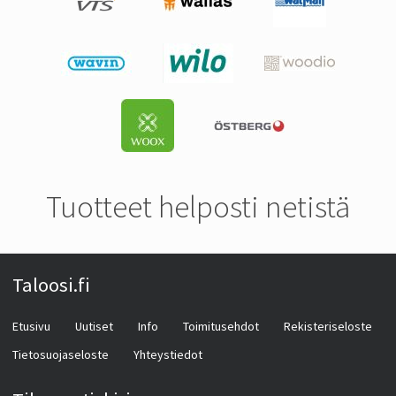
Tuotteet helposti netistä
Taloosi.fi
Etusivu
Uutiset
Info
Toimitusehdot
Rekisteriseloste
Tietosuojaseloste
Yhteystiedot