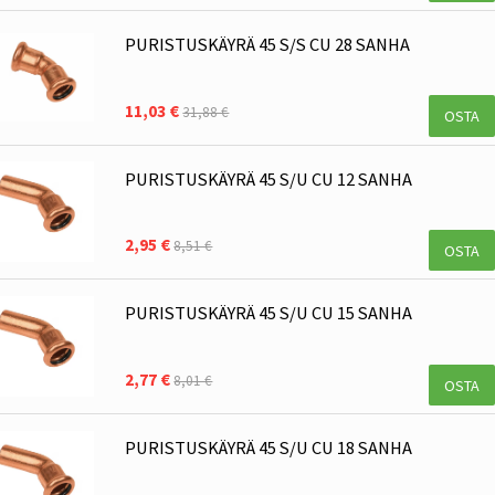
PURISTUSKÄYRÄ 45 S/S CU 28 SANHA
11,03 €
31,88 €
OSTA
PURISTUSKÄYRÄ 45 S/U CU 12 SANHA
2,95 €
8,51 €
OSTA
PURISTUSKÄYRÄ 45 S/U CU 15 SANHA
2,77 €
8,01 €
OSTA
PURISTUSKÄYRÄ 45 S/U CU 18 SANHA