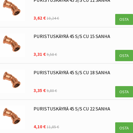
PURISTUSKÄYRÄ 45 S/S CU 12 SANHA
3,62 €
10,24 €
OSTA
PURISTUSKÄYRÄ 45 S/S CU 15 SANHA
3,31 €
9,58 €
OSTA
PURISTUSKÄYRÄ 45 S/S CU 18 SANHA
3,35 €
9,80 €
OSTA
PURISTUSKÄYRÄ 45 S/S CU 22 SANHA
4,10 €
11,85 €
OSTA