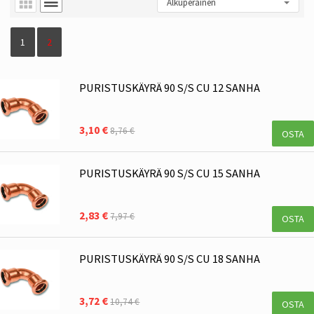
1
2
PURISTUSKÄYRÄ 90 S/S CU 12 SANHA
3,10 €
8,76 €
OSTA
PURISTUSKÄYRÄ 90 S/S CU 15 SANHA
2,83 €
7,97 €
OSTA
PURISTUSKÄYRÄ 90 S/S CU 18 SANHA
3,72 €
10,74 €
OSTA