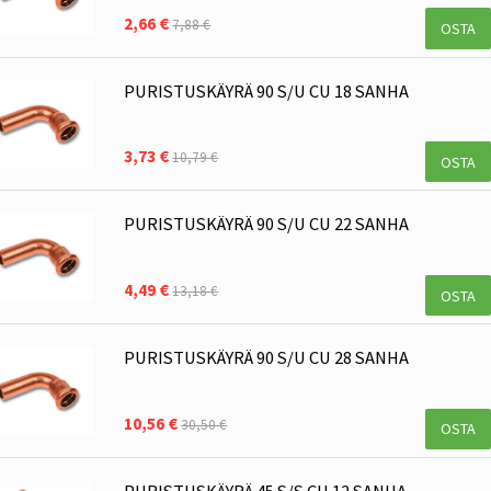
2,66 €
7,88 €
OSTA
PURISTUSKÄYRÄ 90 S/U CU 18 SANHA
3,73 €
10,79 €
OSTA
PURISTUSKÄYRÄ 90 S/U CU 22 SANHA
4,49 €
13,18 €
OSTA
PURISTUSKÄYRÄ 90 S/U CU 28 SANHA
10,56 €
30,50 €
OSTA