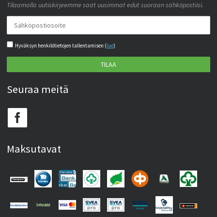
Tilaamalla uutiskirjeemme saat uusimmat edut suoraan sähköpostiisi.
Hyväksyn henkilötietojen tallentamisen (
lue
)
TILAA
Seuraa meitä
Maksutavat