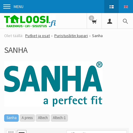
MENU
0
Putket ja osat
Puristusliitin kupari
Sanha
SANHA
Sanha
A press
Altech
Altech-1