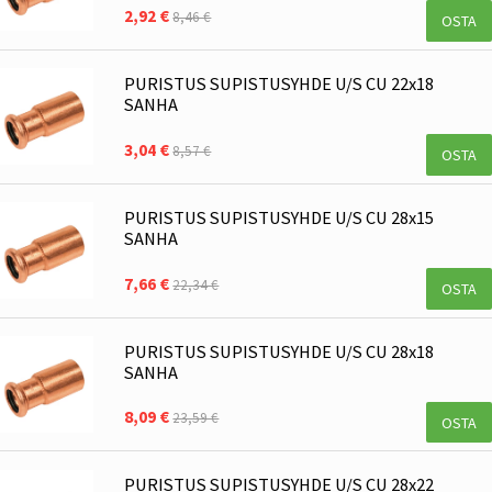
2,92 €
8,46 €
OSTA
PURISTUS SUPISTUSYHDE U/S CU 22x18
SANHA
3,04 €
8,57 €
OSTA
PURISTUS SUPISTUSYHDE U/S CU 28x15
SANHA
7,66 €
22,34 €
OSTA
PURISTUS SUPISTUSYHDE U/S CU 28x18
SANHA
8,09 €
23,59 €
OSTA
PURISTUS SUPISTUSYHDE U/S CU 28x22