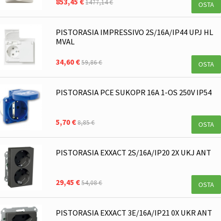
853,45 €
1477,14 €
OSTA
PISTORASIA IMPRESSIVO 2S/16A/IP44 UPJ HL
MVAL
34,60 €
59,86 €
OSTA
PISTORASIA PCE SUKOPR 16A 1-OS 250V IP54
5,70 €
8,85 €
OSTA
PISTORASIA EXXACT 2S/16A/IP20 2X UKJ ANT
29,45 €
54,08 €
OSTA
PISTORASIA EXXACT 3E/16A/IP21 0X UKR ANT