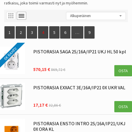
ratkaisu, joka toimii varmasti nyt ja myöhemmin.
1
2
3
4
5
6
…
9
0€ RAHTI!
PISTORASIA SAGA 2S/16A/IP21 UKJ HL 50 kpl
570,15 €
869,72 €
OSTA
PISTORASIA EXXACT 3E/16A/IP21 0X UKR VAL
17,17 €
32,86 €
OSTA
PISTORASIA ENSTO INTRO 2S/16A/IP21/UKJ
0X ORA KL