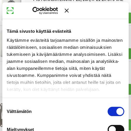
19,94 €
34,51 €
OSTA
Tämä sivusto käyttää evästeitä
PISTORASIA EXXACT 2S/16A/IP21 0X UPJ VAL
TP
Käytämme evästeitä tarjoamamme sisällön ja mainosten
räätälöimiseen, sosiaalisen median ominaisuuksien
18,42 €
31,88 €
OSTA
tukemiseen ja kävijämäärämme analysoimiseen. Lisäksi
jaamme sosiaalisen median, mainosalan ja analytiikka-
alan kumppaneillemme tietoja siitä, miten käytät
PISTORASIA IMPRESSIVO 2S/16A/IP21 UKJ HL
sivustoamme. Kumppanimme voivat yhdistää näitä
VAL
tietoja muihin tietoihin, joita olet antanut heille tai joita on
16,11 €
27,86 €
OSTA
kerätty, kun olet käyttänyt heidän palvelujaan.
Suostumuksen
PISTORASIA ELKO ONE 1S/16A//IP21 UKJ VAL
Välttämätön
valinta
5,57 €
10,01 €
OSTA
Mieltymykset