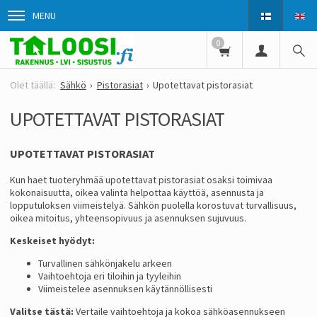
MENU
0
Sähkö
Pistorasiat
Upotettavat pistorasiat
UPOTETTAVAT PISTORASIAT
UPOTETTAVAT PISTORASIAT
Kun haet tuoteryhmää upotettavat pistorasiat osaksi toimivaa
kokonaisuutta, oikea valinta helpottaa käyttöä, asennusta ja
lopputuloksen viimeistelyä. Sähkön puolella korostuvat turvallisuus,
oikea mitoitus, yhteensopivuus ja asennuksen sujuvuus.
Keskeiset hyödyt:
Turvallinen sähkönjakelu arkeen
Vaihtoehtoja eri tiloihin ja tyyleihin
Viimeistelee asennuksen käytännöllisesti
Valitse tästä:
Vertaile vaihtoehtoja ja kokoa sähköasennukseen