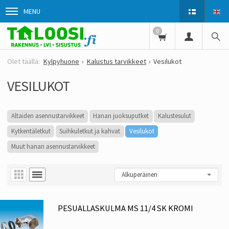
MENU
0
Kylpyhuone
Kalustus tarvikkeet
Vesilukot
VESILUKOT
Altaiden asennustarvikkeet
Hanan juoksuputket
Kalustesulut
Kytkentäletkut
Suihkuletkut ja kahvat
Vesilukot
Muut hanan asennustarvikkeet
PESUALLASKULMA MS 11/4 SK KROMI