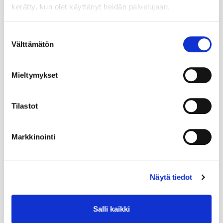
kerätty, kun olet käyttänyt heidän palvelujaan.
Suostumuksen
Välttämätön
valinta
Mieltymykset
Tilastot
Markkinointi
Näytä tiedot
Salli kaikki