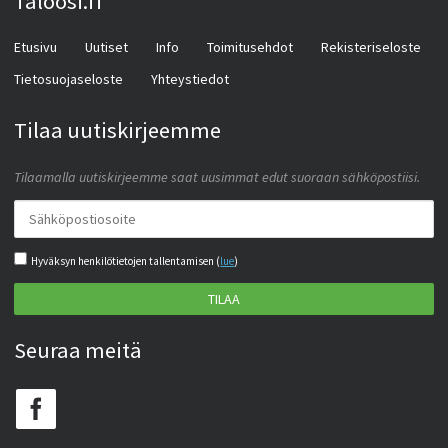
Taloosi.fi
Etusivu
Uutiset
Info
Toimitusehdot
Rekisteriseloste
Tietosuojaseloste
Yhteystiedot
Tilaa uutiskirjeemme
Tilaamalla uutiskirjeemme saat uusimmat edut suoraan sähköpostiisi.
Hyväksyn henkilötietojen tallentamisen (
lue
)
TILAA
Seuraa meitä