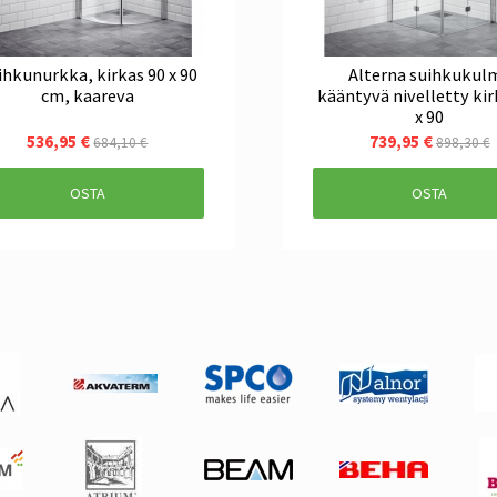
ihkunurkka, kirkas 90 x 90
Alterna suihkukul
cm, kaareva
kääntyvä nivelletty kir
x 90
536,95 €
739,95 €
684,10 €
898,30 €
OSTA
OSTA