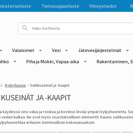
ekisteriseloste
Tietosuojaseloste
Yhteystiedot
R
Valaisimet
Vesi
Jätevesijärjestelmät
ähkö
Piha ja Mökki, Vapaa-aika
Rakentaminen, S
Kylpyhuone
Suihkuseinät ja -kaapit
KUSEINÄT JA -KAAPIT
 käydessä vesi valuu ja roiskuu ja kosteus leviää ympäri kylpyhuonetta. Suih
 veden kulkua. Ne ovat myös sisustuksellinen elementti. Kaunis suihkuseinä,
ylpyhuonetilaa erilaisiin toiminnallisiin kokonaisuuksiin.