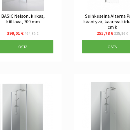
BASIC Nelson, kirkas,
Suihkuseinä Alterna P
kiiltävä, 700 mm
kääntyvä, kaareva kirk
cm k
399,01 €
255,78 €
464,35 €
335,96 €
OSTA
OSTA