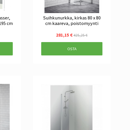
sser,
Suihkunurkka, kirkas 80 x 80
 195 cm
cm kaareva, poistomyynti
281,15 €
425,25 €
OSTA