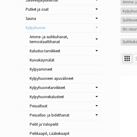
Jätevesijärjestelmät
Amme- j
Putket ja osat
Kylpyhu
Sauna
Suihkuse
Kylpyhuone
Wc-istui
Amme- ja suihkuhanat,
Suihkuka
termostaattihanat
Kalustus tarvikkeet
Kuivakäymälät
Kylpyammeet
Kylpyhuoneen apuvälineet
Kylpyhuonetarvikkeet
Kylpyhuonekalusteet
Pesualtaat
Pesuallas- ja bidethanat
Peilit ja Valopeilit
Peilikaapit, Lääkekaapit