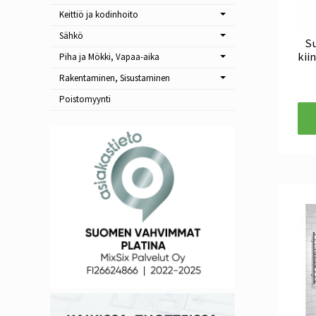
Keittiö ja kodinhoito
Sähkö
Su
kii
Piha ja Mökki, Vapaa-aika
Rakentaminen, Sisustaminen
Poistomyynti