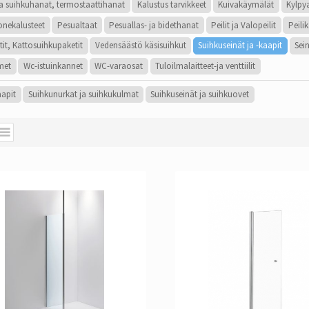
a suihkuhanat, termostaattihanat
Kalustus tarvikkeet
Kuivakäymälät
Kylp
onekalusteet
Pesualtaat
Pesuallas- ja bidethanat
Peilit ja Valopeilit
Peili
tit, Kattosuihkupaketit
Vedensäästö käsisuihkut
Suihkuseinät ja -kaapit
Sei
met
Wc-istuinkannet
WC-varaosat
Tuloilmalaitteet-ja venttiilit
apit
Suihkunurkat ja suihkukulmat
Suihkuseinät ja suihkuovet