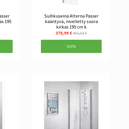
asser
Suihkuseinä Alterna Passer
as 195
kääntyvä, nivelletty suora
kirkas 195 cm k
378,99 €
493,84 €
OSTA