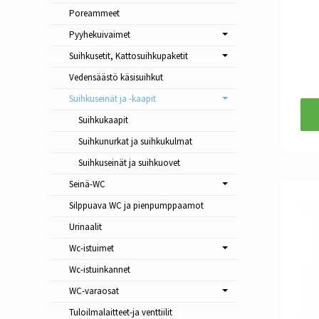
Poreammeet
Pyyhekuivaimet
Suihkusetit, Kattosuihkupaketit
Vedensäästö käsisuihkut
Suihkuseinät ja -kaapit
Suihkukaapit
Suihkunurkat ja suihkukulmat
Suihkuseinät ja suihkuovet
Seinä-WC
Silppuava WC ja pienpumppaamot
Urinaalit
Wc-istuimet
Wc-istuinkannet
WC-varaosat
Tuloilmalaitteet-ja venttiilit