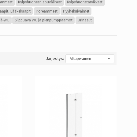
yammeet
Kylpyhuoneen apuvälineet
Kylpyhuonetarvikkeet
kaapit, Lääkekaapit
Poreammeet
Pyyhekuivaimet
nä-WC
Silppuava WC ja pienpumppaamot
Urinaalit
Järjestys: