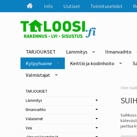
Info
Uutiset
Toimitusehdot
R
TARJOUKSET
Lämmitys
Ilmanvaihto
Kylpyhuone
Keittiö ja kodinhoito
S
Valmistajat
TARJOUKSET
SUIH
Lämmitys
Ilmanvaihto
Suihkussa
Valaisimet
kätevästi
jaettua k
Vesi