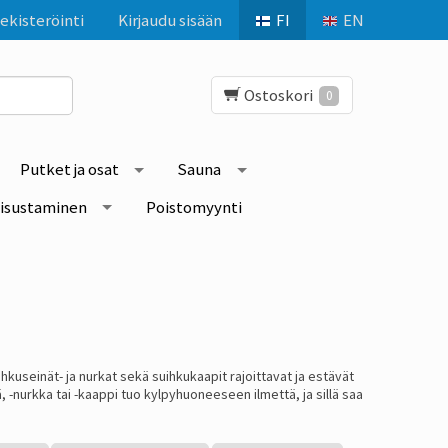
ekisteröinti
Kirjaudu sisään
FI
EN
Ostoskori
0
Putket ja osat
Sauna
isustaminen
Poistomyynti
kuseinät- ja nurkat sekä suihkukaapit rajoittavat ja estävät
 -nurkka tai -kaappi tuo kylpyhuoneeseen ilmettä, ja sillä saa