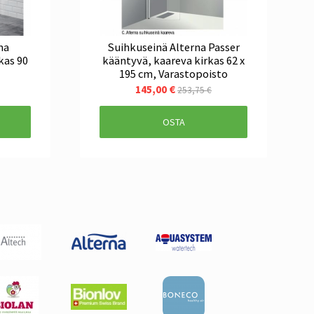
ma
Suihkuseinä Alterna Passer
kas 90
kääntyvä, kaareva kirkas 62 x
195 cm, Varastopoisto
145,00 €
253,75 €
OSTA