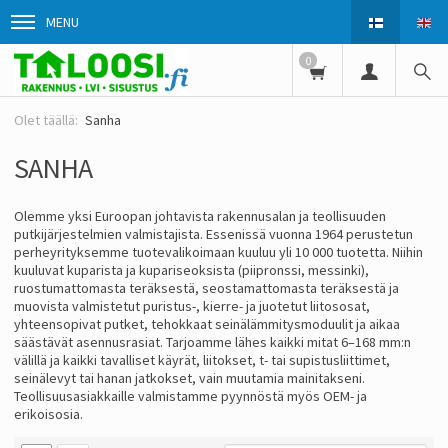
MENU
0
Sanha
SANHA
Olemme yksi Euroopan johtavista rakennusalan ja teollisuuden
putkijärjestelmien valmistajista. Essenissä vuonna 1964 perustetun
perheyrityksemme tuotevalikoimaan kuuluu yli 10 000 tuotetta. Niihin
kuuluvat kuparista ja kupariseoksista (piipronssi, messinki),
ruostumattomasta teräksestä, seostamattomasta teräksestä ja
muovista valmistetut puristus-, kierre- ja juotetut liitososat,
yhteensopivat putket, tehokkaat seinälämmitysmoduulit ja aikaa
säästävät asennusrasiat. Tarjoamme lähes kaikki mitat 6–168 mm:n
välillä ja kaikki tavalliset käyrät, liitokset, t- tai supistusliittimet,
seinälevyt tai hanan jatkokset, vain muutamia mainitakseni.
Teollisuusasiakkaille valmistamme pyynnöstä myös OEM- ja
erikoisosia.