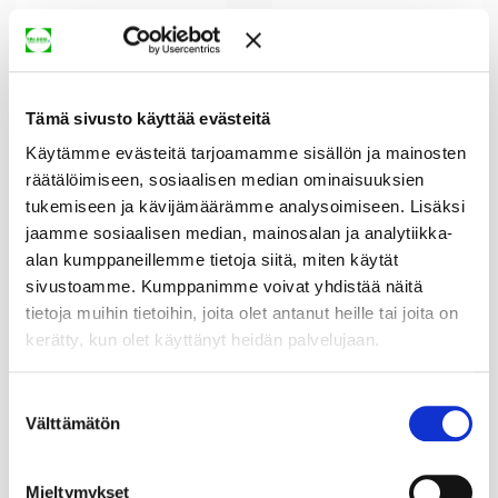
Tämä sivusto käyttää evästeitä
PURISTUSLIITIN
PURISTUSLIITIN
Käytämme evästeitä tarjoamamme sisällön ja mainosten
UK ZN 15x3/8
UK ZN 15x1/2
SANHA
SANHA
räätälöimiseen, sosiaalisen median ominaisuuksien
6,72 €
6,93 €
19,58 €
19,83 €
tukemiseen ja kävijämäärämme analysoimiseen. Lisäksi
jaamme sosiaalisen median, mainosalan ja analytiikka-
OSTA
OSTA
alan kumppaneillemme tietoja siitä, miten käytät
sivustoamme. Kumppanimme voivat yhdistää näitä
tietoja muihin tietoihin, joita olet antanut heille tai joita on
kerätty, kun olet käyttänyt heidän palvelujaan.
Suostumuksen
Välttämätön
valinta
Mieltymykset
PURISTUSLIITIN
PURISTUSLIITIN