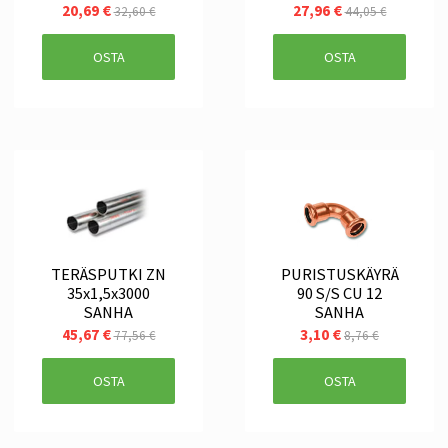
20,69 €
27,96 €
32,60 €
44,05 €
OSTA
OSTA
TERÄSPUTKI ZN
PURISTUSKÄYRÄ
35x1,5x3000
90 S/S CU 12
SANHA
SANHA
45,67 €
3,10 €
77,56 €
8,76 €
OSTA
OSTA