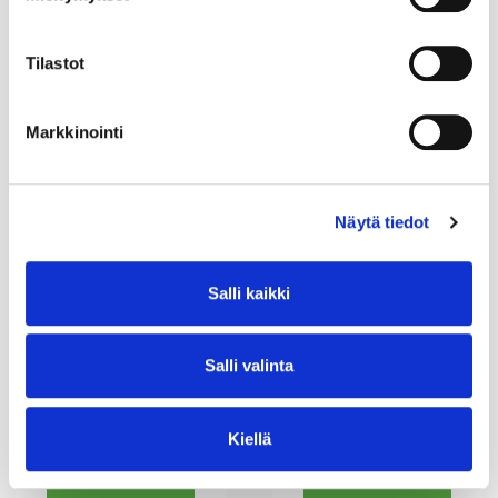
UK ZN 18x1/2
UK ZN 18x3/4
SANHA
SANHA
Tilastot
7,36 €
8,52 €
21,21 €
24,72 €
OSTA
OSTA
Markkinointi
Näytä tiedot
Salli kaikki
PURISTUSLIITIN
PURISTUSLIITIN
Salli valinta
UK ZN 22x3/4
UK ZN 28x3/4
SANHA
SANHA
8,26 €
10,96 €
23,85 €
31,75 €
Kiellä
OSTA
OSTA