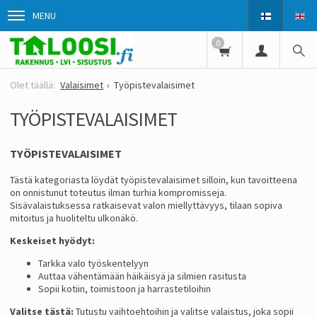
MENU
0
Valaisimet
Työpistevalaisimet
TYÖPISTEVALAISIMET
TYÖPISTEVALAISIMET
Tästä kategoriasta löydät työpistevalaisimet silloin, kun tavoitteena
on onnistunut toteutus ilman turhia kompromisseja.
Sisävalaistuksessa ratkaisevat valon miellyttävyys, tilaan sopiva
mitoitus ja huoliteltu ulkonäkö.
Keskeiset hyödyt:
Tarkka valo työskentelyyn
Auttaa vähentämään häikäisyä ja silmien rasitusta
Sopii kotiin, toimistoon ja harrastetiloihin
Valitse tästä:
Tutustu vaihtoehtoihin ja valitse valaistus, joka sopii