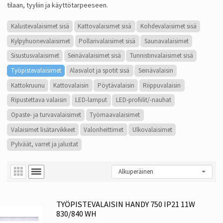
tilaan, tyyliin ja käyttötarpeeseen.
Kalustevalaisimet sisä
Kattovalaisimet sisä
Kohdevalaisimet sisä
Kylpyhuonevalaisimet
Pollarivalaisimet sisä
Saunavalaisimet
Sisustusvalaisimet
Seinävalaisimet sisä
Tunnistinvalaisimet sisä
Työpistevalaisimet
Alasvalot ja spotit sisä
Seinävalaisin
Kattokruunu
Kattovalaisin
Pöytävalaisin
Riippuvalaisin
Ripustettava valaisin
LED-lamput
LED-profiilit/-nauhat
Opaste- ja turvavalaisimet
Työmaavalaisimet
Valaisimet lisätarvikkeet
Valonheittimet
Ulkovalaisimet
Pylväät, varret ja jalustat
TYÖPISTEVALAISIN HANDY 750 IP21 11W
830/840 WH