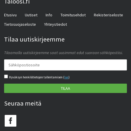
Taloosi.fi
Etusivu
Uutiset
Info
Toimitusehdot
Rekisteriseloste
Tietosuojaseloste
Yhteystiedot
Tilaa uutiskirjeemme
Tilaamalla uutiskirjeemme saat uusimmat edut suoraan sähköpostiisi.
Hyväksyn henkilötietojen tallentamisen (
lue
)
TILAA
Seuraa meitä