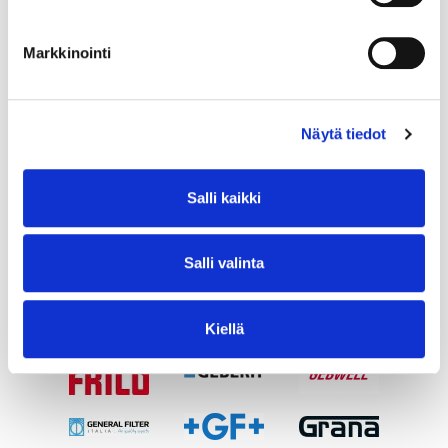
Markkinointi
Näytä tiedot
Salli kaikki
Salli valinta
Kiellä