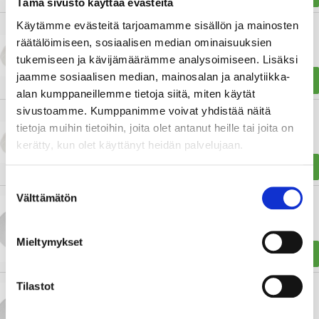
Tämä sivusto käyttää evästeitä
Käytämme evästeitä tarjoamamme sisällön ja mainosten
TUNNISTINVALAISIN LUMI DUO 320 IP44 17W
räätälöimiseen, sosiaalisen median ominaisuuksien
830/840 RA PCO WH
tukemiseen ja kävijämäärämme analysoimiseen. Lisäksi
60,84 €
jaamme sosiaalisen median, mainosalan ja analytiikka-
99,15 €
OSTA
alan kumppaneillemme tietoja siitä, miten käytät
sivustoamme. Kumppanimme voivat yhdistää näitä
TUNNISTINVALAISIN LUMI DUO 400 IP44 28W
tietoja muihin tietoihin, joita olet antanut heille tai joita on
830/840 RA PCO WH
kerätty, kun olet käyttänyt heidän palvelujaan.
80,09 €
130,52 €
OSTA
Suostumuksen
Välttämätön
valinta
TUNNISTINVALAISIN MODUS BRSB IP44 14W
830 1400LM
Mieltymykset
67,14 €
113,64 €
OSTA
Tilastot
TUNNISTINVALAISIN MODUS BRSB IP44 9W
840 900LM