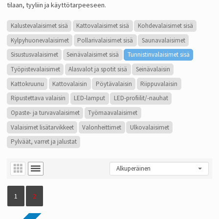
tilaan, tyyliin ja käyttötarpeeseen.
Kalustevalaisimet sisä
Kattovalaisimet sisä
Kohdevalaisimet sisä
Kylpyhuonevalaisimet
Pollarivalaisimet sisä
Saunavalaisimet
Sisustusvalaisimet
Seinävalaisimet sisä
Tunnistinvalaisimet sisä
Työpistevalaisimet
Alasvalot ja spotit sisä
Seinävalaisin
Kattokruunu
Kattovalaisin
Pöytävalaisin
Riippuvalaisin
Ripustettava valaisin
LED-lamput
LED-profiilit/-nauhat
Opaste- ja turvavalaisimet
Työmaavalaisimet
Valaisimet lisätarvikkeet
Valonheittimet
Ulkovalaisimet
Pylväät, varret ja jalustat
1
2