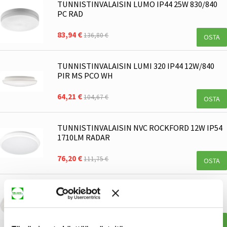
TUNNISTINVALAISIN LUMO IP44 25W 830/840
PC RAD
83,94 €
136,80 €
OSTA
TUNNISTINVALAISIN LUMI 320 IP44 12W/840
PIR MS PCO WH
64,21 €
104,67 €
OSTA
TUNNISTINVALAISIN NVC ROCKFORD 12W IP54
1710LM RADAR
76,20 €
111,75 €
OSTA
TUNNISTINVALAISIN LUMI DUO 250 IP44 9W
830/840 RA PCO WH
51,83 €
84,46 €
OSTA