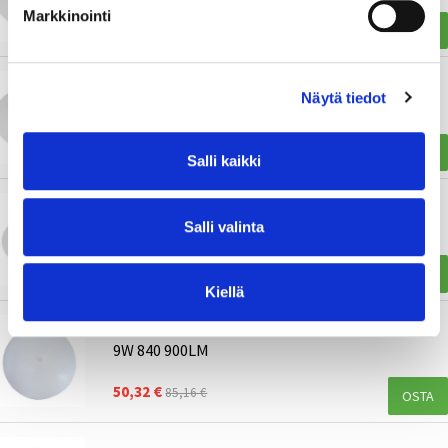
Markkinointi
61,53 €
104,14 €
OSTA
TUNNISTINVALAISIN MODUS BRSB IP44 14W
Näytä tiedot
840 1400LM
67,14 €
113,64 €
OSTA
Salli kaikki
TUNNISTINVALAISIN MODUS BRSB IP44 20W
Salli valinta
840 2000LM
69,97 €
118,42 €
OSTA
Kiellä
TUNNISTINVALAISIN PIR MODUS BRSB IP44
9W 840 900LM
50,32 €
85,16 €
OSTA