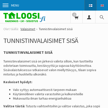
MENU
0
Valaisimet
Tunnistinvalaisimet sisä
TUNNISTINVALAISIMET SISÄ
TUNNISTINVALAISIMET SISÄ
Tunnistinvalaisimet sisä on järkevä valinta silloin, kun tuotteilta
odotetaan toimivuutta, kestävyyttä ja sujuvaa käyttöönottoa.
Sisävalaistuksessa ratkaisevat valon miellyttävyys, tilaan sopiva
mitoitus ja huoliteltu ulkonäkö.
Keskeiset hyödyt:
Valo syttyy automaattisesti tarpeen mukaan
Käytännöllinen valinta varastoihin ja kulkureiteille
Mukavuutta ilman turhaa energianhukkaa
Valitse tästä:
Tutustu vaihtoehtoihin ja valitse valaistus, joka sopii