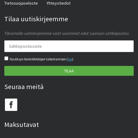
Tietosuojaseloste
Yhteystiedot
Tilaa uutiskirjeemme
Tilaamalla uutiskirjeemme saat uusimmat edut suoraan sähköpostiisi.
Hyväksyn henkilötietojen tallentamisen (
lue
)
TILAA
Seuraa meitä
Maksutavat