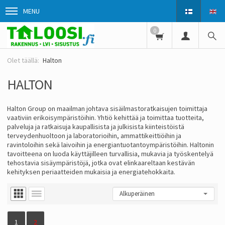
MENU
0
Halton
HALTON
Halton Group on maailman johtava sisäilmastoratkaisujen toimittaja
vaativiin erikoisympäristöihin. Yhtiö kehittää ja toimittaa tuotteita,
palveluja ja ratkaisuja kaupallisista ja julkisista kiinteistöistä
terveydenhuoltoon ja laboratorioihin, ammattikeittiöihin ja
ravintoloihin sekä laivoihin ja energiantuotantoympäristöihin. Haltonin
tavoitteena on luoda käyttäjilleen turvallisia, mukavia ja työskentelyä
tehostavia sisäympäristöjä, jotka ovat elinkaareltaan kestävän
kehityksen periaatteiden mukaisia ja energiatehokkaita.
1
2