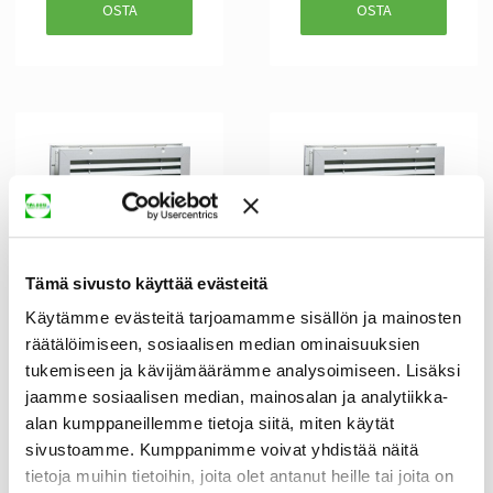
OSTA
OSTA
Siirtoilmasäleikkö
Siirtoilmasäleikkö
TVC+OF 400X200-W
TVC+OF 500X200-W
Tämä sivusto käyttää evästeitä
135,37 €
157,67 €
393,57 €
458,58 €
Käytämme evästeitä tarjoamamme sisällön ja mainosten
räätälöimiseen, sosiaalisen median ominaisuuksien
OSTA
OSTA
tukemiseen ja kävijämäärämme analysoimiseen. Lisäksi
jaamme sosiaalisen median, mainosalan ja analytiikka-
alan kumppaneillemme tietoja siitä, miten käytät
sivustoamme. Kumppanimme voivat yhdistää näitä
tietoja muihin tietoihin, joita olet antanut heille tai joita on