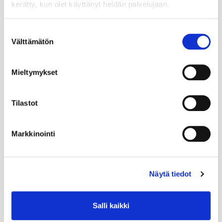
kerätty, kun olet käyttänyt heidän palvelujaan.
Suostumuksen
Välttämätön
valinta
Siirtoilmasäleikkö
TULOILMAVENTTII
TVC+OF 600X200-W
LI BOS-100 CO=W
Mieltymykset
180,09 €
27,87 €
523,59 €
69,73 €
Tilastot
OSTA
OSTA
Markkinointi
Näytä tiedot
Salli kaikki
TULOILMAVENTTII
LI BOS 125 CO=W