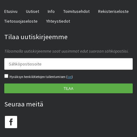
Etusivu
Uutiset
Info
Toimitusehdot
Rekisteriseloste
Tietosuojaseloste
Yhteystiedot
Tilaa uutiskirjeemme
Tilaamalla uutiskirjeemme saat uusimmat edut suoraan sähköpostiisi.
Hyväksyn henkilötietojen tallentamisen (
lue
)
TILAA
Seuraa meitä