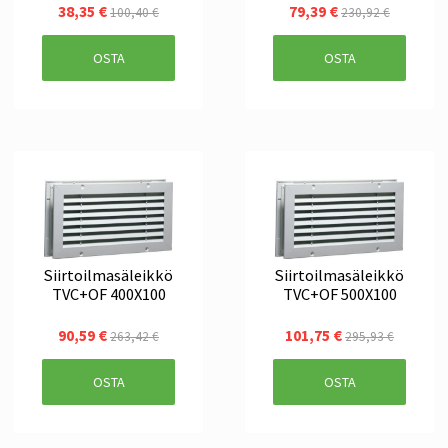
38,35 €
79,39 €
100,40 €
230,92 €
OSTA
OSTA
Siirtoilmasäleikkö
Siirtoilmasäleikkö
TVC+OF 400X100
TVC+OF 500X100
90,59 €
101,75 €
263,42 €
295,93 €
OSTA
OSTA