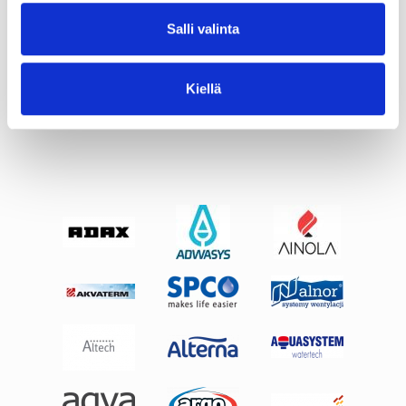
Salli valinta
25,70 €
69,73 €
OSTA
Kiellä