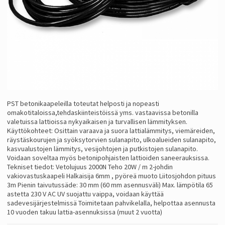
PST betonikaapeleilla toteutat helposti ja nopeasti
omakotitaloissa,tehdaskiinteistöissä yms. vastaavissa betonilla
valetuissa lattioissa nykyaikaisen ja turvallisen lämmityksen.
Käyttökohteet: Osittain varaava ja suora lattialämmitys, viemäreiden,
räystäskourujen ja syöksytorvien sulanapito, ulkoalueiden sulanapito,
kasvualustojen lämmitys, vesijohtojen ja putkistojen sulanapito.
Voidaan soveltaa myös betonipohjaisten lattioiden saneerauksissa.
Tekniset tiedot: Vetolujuus 2000N Teho 20W / m 2-johdin
vakiovastuskaapeli Halkaisija 6mm , pyöreä muoto Liitosjohdon pituus
3m Pienin taivutussäde: 30 mm (60 mm asennusväli) Max. lämpötila 65
astetta 230 V AC UV suojattu vaippa, voidaan käyttää
sadevesijärjestelmissä Toimitetaan pahvikelalla, helpottaa asennusta
10 vuoden takuu lattia-asennuksissa (muut 2 vuotta)