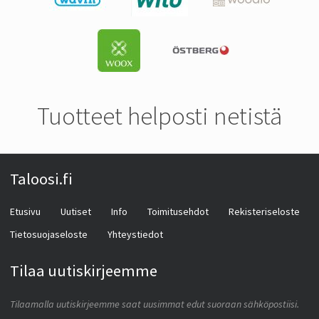
Tuotteet helposti netistä
Taloosi.fi
Etusivu
Uutiset
Info
Toimitusehdot
Rekisteriseloste
Tietosuojaseloste
Yhteystiedot
Tilaa uutiskirjeemme
Tilaamalla uutiskirjeemme saat uusimmat edut suoraan sähköpostiisi.