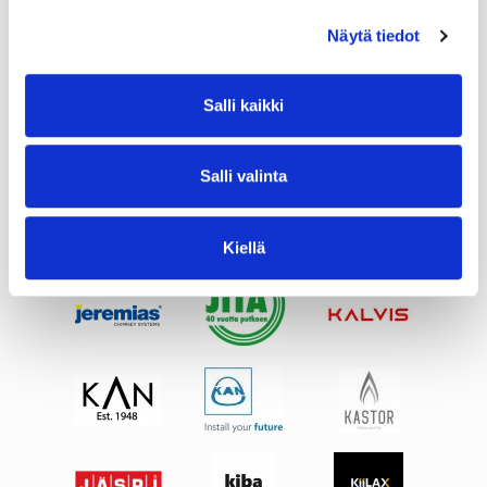
Näytä tiedot
Salli kaikki
Salli valinta
Kiellä