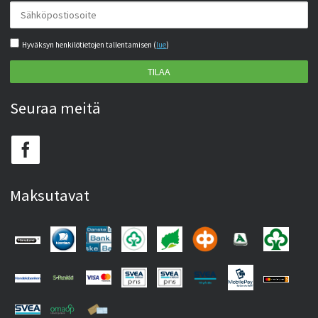
Hyväksyn henkilötietojen tallentamisen (
lue
)
TILAA
Seuraa meitä
Maksutavat