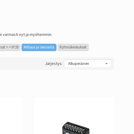
ii varmasti nyt ja myöhemmin.
sat > = IP20
Mittaus ja seuranta
Ryhmäkeskukset
Järjestys: