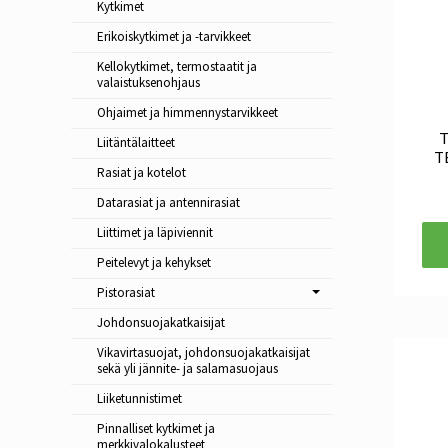
Kytkimet
Erikoiskytkimet ja -tarvikkeet
Kellokytkimet, termostaatit ja
valaistuksenohjaus
Ohjaimet ja himmennystarvikkeet
T
Liitäntälaitteet
T
Rasiat ja kotelot
Datarasiat ja antennirasiat
Liittimet ja läpiviennit
Peitelevyt ja kehykset
Pistorasiat
Johdonsuojakatkaisijat
Vikavirtasuojat, johdonsuojakatkaisijat
sekä yli jännite- ja salamasuojaus
Liiketunnistimet
Pinnalliset kytkimet ja
merkkivalokalusteet