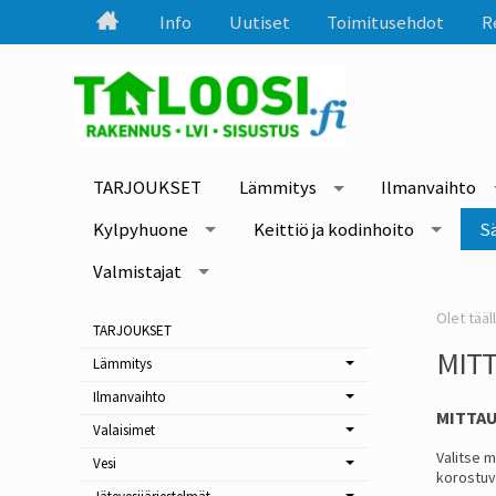
Info
Uutiset
Toimitusehdot
R
TARJOUKSET
Lämmitys
Ilmanvaihto
Kylpyhuone
Keittiö ja kodinhoito
S
Valmistajat
TARJOUKSET
MITT
Lämmitys
Ilmanvaihto
MITTAU
Valaisimet
Valitse 
Vesi
korostuv