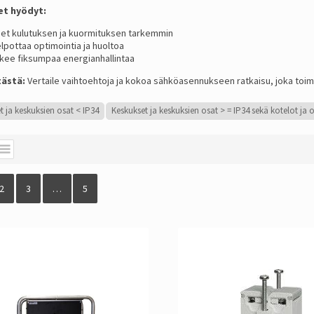
et hyödyt:
et kulutuksen ja kuormituksen tarkemmin
lpottaa optimointia ja huoltoa
kee fiksumpaa energianhallintaa
tästä:
Vertaile vaihtoehtoja ja kokoa sähköasennukseen ratkaisu, joka toim
t ja keskuksien osat < IP34
Keskukset ja keskuksien osat > = IP34 sekä kotelot ja o
2
3
…
5