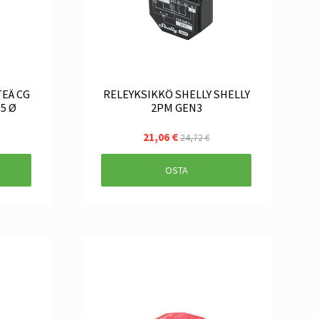
EÄ CG
RELEYKSIKKÖ SHELLY SHELLY
.5 Ø
2PM GEN3
21,06 €
24,72 €
OSTA