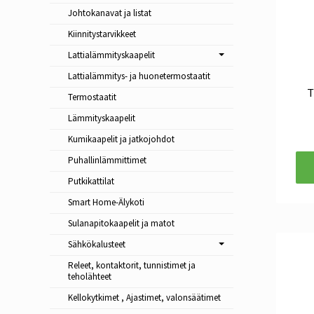
Johtokanavat ja listat
Kiinnitystarvikkeet
Lattialämmityskaapelit
Lattialämmitys- ja huonetermostaatit
T
Termostaatit
Lämmityskaapelit
Kumikaapelit ja jatkojohdot
Puhallinlämmittimet
Putkikattilat
Smart Home-Älykoti
Sulanapitokaapelit ja matot
Sähkökalusteet
Releet, kontaktorit, tunnistimet ja
teholähteet
Kellokytkimet , Ajastimet, valonsäätimet