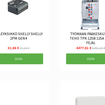
LEYKSIKKÖ SHELLY SHELLY
TYÖMAAN PÄÄKESKU
2PM GEN4
TEHO TPK 125B 125A 
FE/AL
31,66 €
4477,61 €
37,15 €
6355,32 
OSTA
OSTA