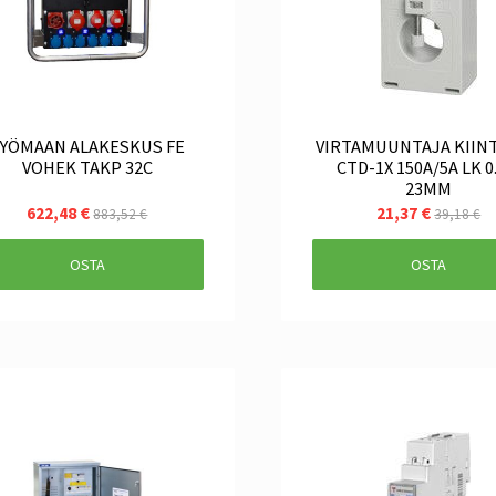
YÖMAAN ALAKESKUS FE
VIRTAMUUNTAJA KIINT
VOHEK TAKP 32C
CTD-1X 150A/5A LK 0
23MM
622,48 €
21,37 €
883,52 €
39,18 €
OSTA
OSTA