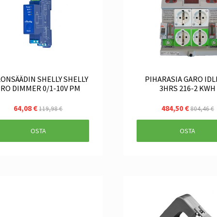
LONSÄÄDIN SHELLY SHELLY
PIHARASIA GARO ID
RO DIMMER 0/1-10V PM
3HRS 216-2 KWH
64,08 €
484,50 €
119,98 €
804,46 €
OSTA
OSTA