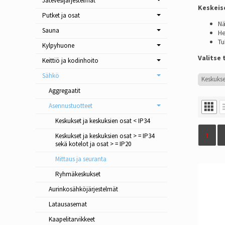
Jätevesijärjestelmät
Keskeis
Putket ja osat
Nä
Sauna
He
Tu
Kylpyhuone
Valitse 
Keittiö ja kodinhoito
Sähkö
Keskukse
Aggregaatit
Asennustuotteet
Keskukset ja keskuksien osat < IP34
1
Keskukset ja keskuksien osat > = IP34
sekä kotelot ja osat > = IP20
Mittaus ja seuranta
Ryhmäkeskukset
Aurinkosähkö­järjestelmät
Latausasemat
Kaapelitarvikkeet