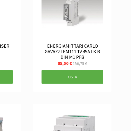
ISER
ENERGIAMITTARI CARLO
GAVAZZI EM111 1V 45A LK B
DIN M1 PFB
85,50 €
156,75 €
OSTA