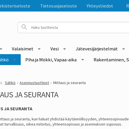
ekisteriseloste
Tietosuojaseloste
Yhteystiedot
R
Valaisimet
Vesi
Jätevesijärjestelmät
ähkö
Piha ja Mökki, Vapaa-aika
Rakentaminen, S
Sähkö
Asennustuotteet
Mittaus ja seuranta
AUS JA SEURANTA
S JA SEURANTA
mittaus ja seuranta, kun haluat yhdistää käytännöllisyyden, yhteensopivuud
at turvallisuus, oikea mitoitus, yhteensopivuus ja asennuksen sujuvuus.