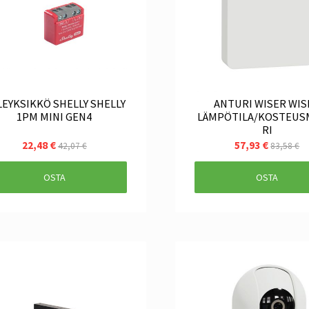
LEYKSIKKÖ SHELLY SHELLY
ANTURI WISER WIS
1PM MINI GEN4
LÄMPÖTILA/KOSTEUS
RI
22,48 €
57,93 €
42,07 €
83,58 €
OSTA
OSTA