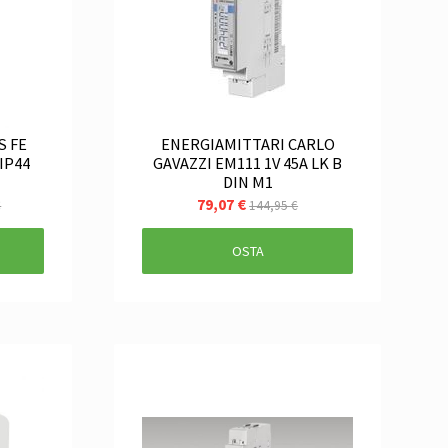
S FE
ENERGIAMITTARI CARLO
IP44
GAVAZZI EM111 1V 45A LK B
DIN M1
79,07 €
€
144,95 €
OSTA