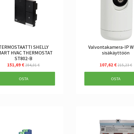
TERMOSTAATTI SHELLY
Valvontakamera-IP W
MART HVAC THERMOSTAT
sisäkäyttöön
ST802-B
151,69 €
107,62 €
284,01 €
215,23 €
OSTA
OSTA