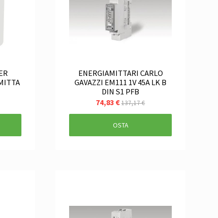
ER
ENERGIAMITTARI CARLO
MITTA
GAVAZZI EM111 1V 45A LK B
DIN S1 PFB
74,83 €
137,17 €
OSTA