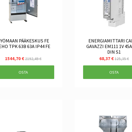
YÖMAAN PÄÄKESKUS FE
ENERGIAMITTARI C
EHO TPK 63B 63A IP44 FE
GAVAZZI EM111 1V 45A
DIN S1
1544,70 €
68,37 €
2192,49 €
125,35 €
OSTA
OSTA