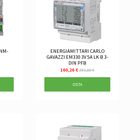
LNM-
ENERGIAMITTARI CARLO
GAVAZZI EM330 3V 5A LK B 3-
DIN PFB
160,26 €
293,80 €
OSTA