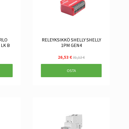
ARLO
RELEYKSIKKÖ SHELLY SHELLY
 LK B
1PM GEN4
26,53 €
31,12 €
OSTA