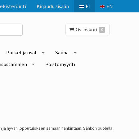
ekisteröinti
Kirjaudu sisään
FI
EN
Ostoskori
0
Putket ja osat
Sauna
isustaminen
Poistomyynti
en ja hyvän lopputuloksen samaan hankintaan. Sähkön puolella