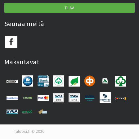
TILAA
Seuraa meitä
Maksutavat
Taloosi.fi © 2026