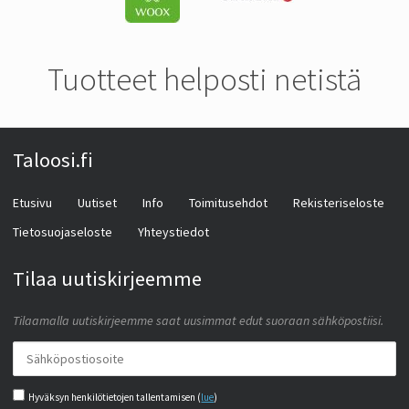
Tuotteet helposti netistä
Taloosi.fi
Etusivu
Uutiset
Info
Toimitusehdot
Rekisteriseloste
Tietosuojaseloste
Yhteystiedot
Tilaa uutiskirjeemme
Tilaamalla uutiskirjeemme saat uusimmat edut suoraan sähköpostiisi.
Hyväksyn henkilötietojen tallentamisen (
lue
)