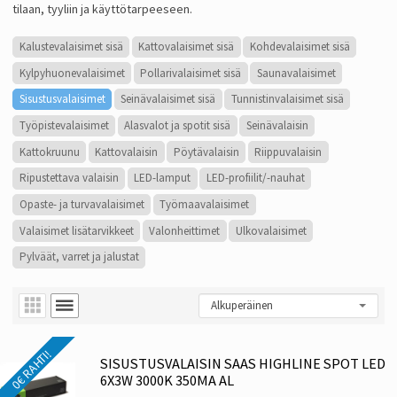
tilaan, tyyliin ja käyttötarpeeseen.
Kalustevalaisimet sisä
Kattovalaisimet sisä
Kohdevalaisimet sisä
Kylpyhuonevalaisimet
Pollarivalaisimet sisä
Saunavalaisimet
Sisustusvalaisimet
Seinävalaisimet sisä
Tunnistinvalaisimet sisä
Työpistevalaisimet
Alasvalot ja spotit sisä
Seinävalaisin
Kattokruunu
Kattovalaisin
Pöytävalaisin
Riippuvalaisin
Ripustettava valaisin
LED-lamput
LED-profiilit/-nauhat
Opaste- ja turvavalaisimet
Työmaavalaisimet
Valaisimet lisätarvikkeet
Valonheittimet
Ulkovalaisimet
Pylväät, varret ja jalustat
0€ RAHTI!
SISUSTUSVALAISIN SAAS HIGHLINE SPOT LED
6X3W 3000K 350MA AL