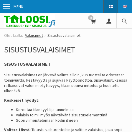
MENU
0
Valaisimet
Sisustusvalaisimet
SISUSTUSVALAISIMET
SISUSTUSVALAISIMET
Sisustusvalaisimet on järkevä valinta silloin, kun tuotteilta odotetaan
toimivuutta, kestävyyttä ja sujuvaa käyttöönottoa. Sisävalaistuksessa
ratkaisevat valon miellyttävyys, tilaan sopiva mitoitus ja huoliteltu
ulkonäkö.
Keskeiset hyödyt:
Korostaa tilan tyyliä ja tunnelmaa
Valaisin toimii myös näyttävänä sisustuselementtinä
Sopii viimeistelemään kodin ilmeen
Valitse tästä:
Tutustu vaihtoehtoihin ja valitse valaistus, joka sopii