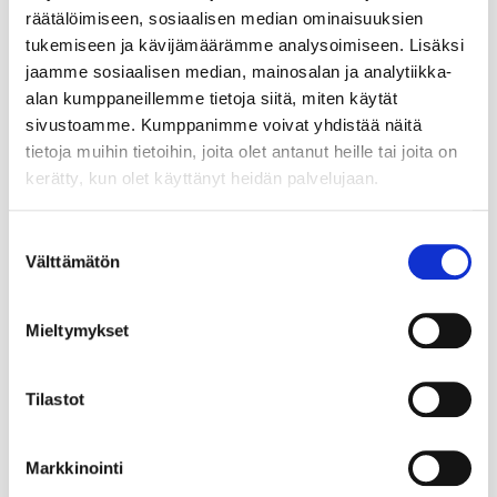
räätälöimiseen, sosiaalisen median ominaisuuksien
tukemiseen ja kävijämäärämme analysoimiseen. Lisäksi
jaamme sosiaalisen median, mainosalan ja analytiikka-
alan kumppaneillemme tietoja siitä, miten käytät
sivustoamme. Kumppanimme voivat yhdistää näitä
tietoja muihin tietoihin, joita olet antanut heille tai joita on
kerätty, kun olet käyttänyt heidän palvelujaan.
Suostumuksen
Välttämätön
valinta
Mieltymykset
Tilastot
Markkinointi