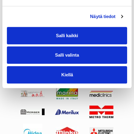
Näytä tiedot
Salli kaikki
Salli valinta
Kiellä