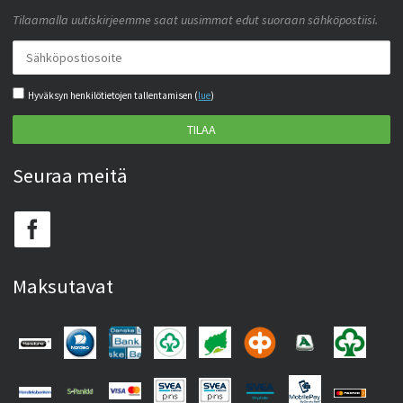
Tilaamalla uutiskirjeemme saat uusimmat edut suoraan sähköpostiisi.
Hyväksyn henkilötietojen tallentamisen (
lue
)
TILAA
Seuraa meitä
Maksutavat