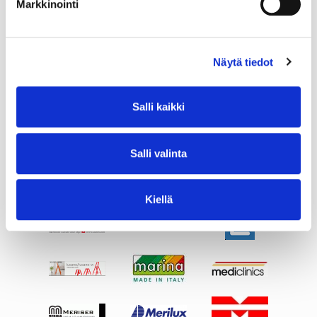
Markkinointi
Näytä tiedot
Salli kaikki
Salli valinta
Kiellä