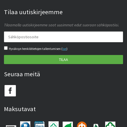
Tilaa uutiskirjeemme
Tilaamalla uutiskirjeemme saat uusimmat edut suoraan sähköpostiisi.
Hyväksyn henkilötietojen tallentamisen (
lue
)
TILAA
Seuraa meitä
Maksutavat