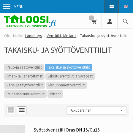
MENU
0
Lämmitys
Venttiilit, Mittarit
Takaisku- ja syöttöventtiilit
TAKAISKU- JA SYÖTTÖVENTTIILIT
Pallo-ja säätöventtiilit
Takaisku- ja syöttöventtiilit
Ilman- ja lianerottimet
Sekoitusventtiilit ja varaosat
Varo- ja täyttöventtiilit
Kiehunnanestoventtiilit
Paineenalennusventtiilit
Mittarit
Syöttöventtiili Oras DN 15/Cu15