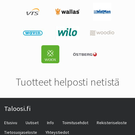
Tuotteet helposti netistä
Taloosi.fi
Etusivu
Uutiset
Info
Toimitusehdot
Rekisteriseloste
Tietosuojaseloste
Yhteystiedot