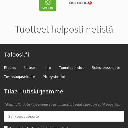
Tuotteet helposti netistä
Taloosi.fi
Etusivu
Uutiset
Info
Toimitusehdot
Rekisteriseloste
Tietosuojaseloste
Yhteystiedot
Tilaa uutiskirjeemme
Tilaamalla uutiskirjeemme saat uusimmat edut suoraan sähköpostiisi.