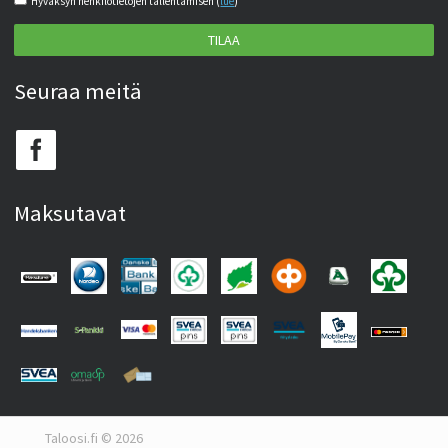
Hyväksyn henkilötietojen tallentamisen (
lue
)
TILAA
Seuraa meitä
Maksutavat
Taloosi.fi © 2026