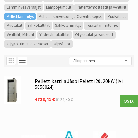
Lämminvesivaraajat
Lämpöpumput
Patteritermostaatit ja venttiilit
Pellettilämmitys
Puhallinkonvektorit ja Oviverhokojeet
Puukattilat
Puutakat
Sähkökattilat
Sähkölämmitys
Terassilämmittimet
Venttiilit, Mittarit
Yhdistelmäkattilat
Öljykattilat ja varusteet
Öljypolttimet ja varaosat
Öljysäiliöt
Pellettikattila Jäspi Peletti 20, 20kW (lvi
5058024)
4728,41 €
6124,40 €
OSTA