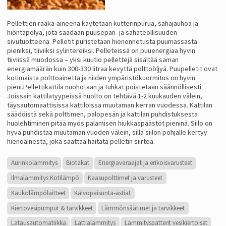
Pellettien raaka-aineena käytetään kutterinpurua, sahajauhoa ja
hiontapölyä, jota saadaan puusepän- ja sahateollisuuden
sivutuotteena. Pelletit puristetaan hienonnetusta puumassasta
pieniksi, tiiviiksi sylintereiksi. Pelleteissä on puuenergiaa hyvin
tiiviissä muodossa – yksi kuutio pellettejä sisältää saman
energiamäärän kuin 300-330 litraa kevyttä polttoöljyä. Puupelletit ovat
kotimaista polttoainetta ja niiden ympäristökuormitus on hyvin
pieni.Pellettikattila nuohotaan ja tuhkat poistetaan säännöllisesti.
Joissain kattilatyypeissä huolto on tehtävä 1-2 kuukauden välein,
täysautomaattisissa kattiloissa muutaman kerran vuodessa. Kattilan
säädöistä sekä polttimen, palopesän ja kattilan puhdistuksesta
huolehtiminen pitää myös palamisen hiukkaspäästöt pieninä. Siilo on
hyvä puhdistaa muutaman vuoden välein, sillä siilon pohjalle kertyy
hienoainesta, joka saattaa haitata pelletin siirtoa.
Aurinkolämmitys
Biotakat
Energiavaraajat ja erikoisvarusteet
Ilmalämmitys Kotilämpö
Kaasupolttimet ja varusteet
Kaukolämpölaitteet
Kalvopaisunta-astiat
Kiertovesipumput & tarvikkeet
Lämmönsäätimet ja tarvikkeet
Latausautomatiikka
Lattialämmitys
Lämmityspatterit vesikiertoiset