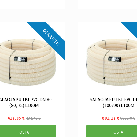
0€ RAHTI!
LAOJAPUTKI PVC DN 80
SALAOJAPUTKI PVC DN 100
(80/72) L100M
(100/90) L100M
417,35 €
601,17 €
484,43 €
697,78 €
OSTA
OSTA