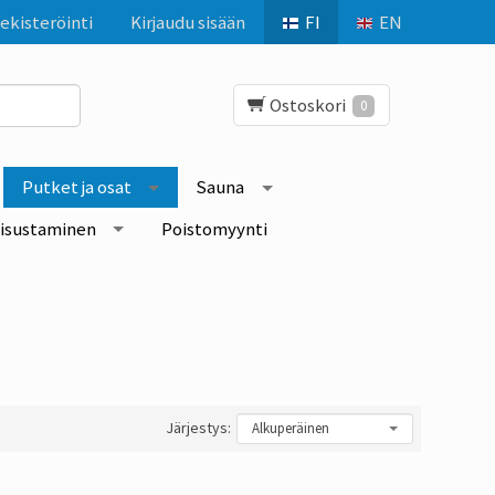
ekisteröinti
Kirjaudu sisään
FI
EN
Ostoskori
0
Putket ja osat
Sauna
isustaminen
Poistomyynti
Järjestys: