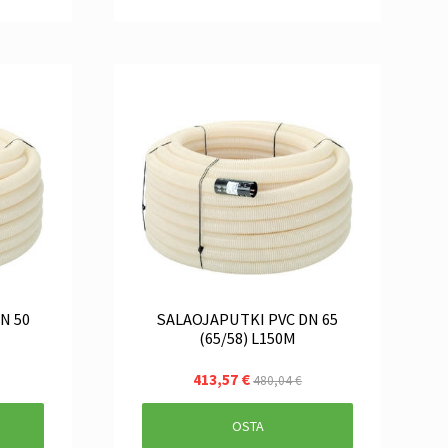
SALAOJAPUTKI PVC DN 65
(65/58) L150M
413,57 €
480,04 €
OSTA