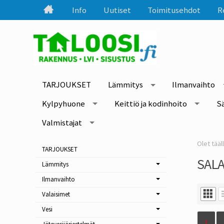
Info
Uutiset
Toimitusehdot
R
TARJOUKSET
Lämmitys
Ilmanvaihto
Kylpyhuone
Keittiö ja kodinhoito
S
Valmistajat
TARJOUKSET
SAL
Lämmitys
Ilmanvaihto
Valaisimet
Vesi
1