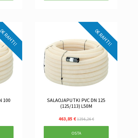
0€ RAHTI!
0€ RAHTI!
SALAOJAPUTKI PVC DN 125
(125/113) L50M
463,85 €
1256,26 €
OSTA