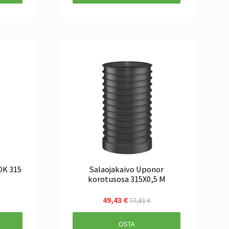
OK 315
Salaojakaivo Uponor
korotusosa 315X0,5 M
49,43 €
77,81 €
OSTA