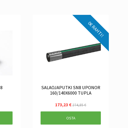
0€ RAHTI!
N8
SALAOJAPUTKI SN8 UPONOR
160/140X6000 TUPLA
173,23 €
274,85 €
OSTA