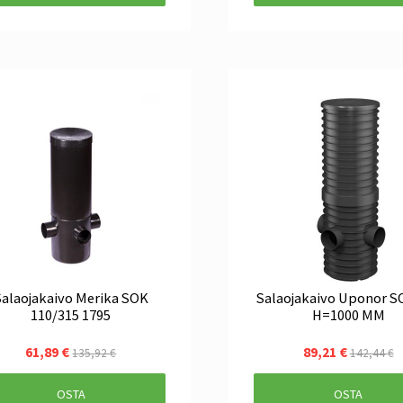
Salaojakaivo Merika SOK
Salaojakaivo Uponor S
110/315 1795
H=1000 MM
61,89 €
89,21 €
135,92 €
142,44 €
OSTA
OSTA