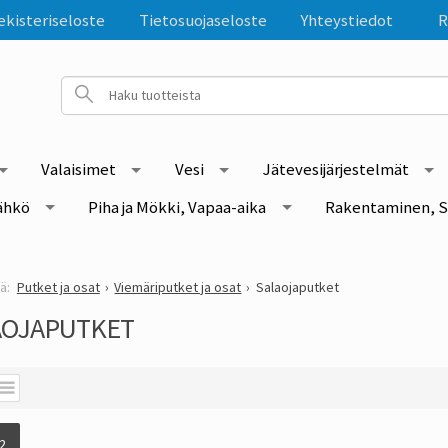
ekisteriseloste
Tietosuojaseloste
Yhteystiedot
R
Valaisimet
Vesi
Jätevesijärjestelmät
ähkö
Piha ja Mökki, Vapaa-aika
Rakentaminen, S
Putket ja osat
Viemäriputket ja osat
Salaojaputket
AOJAPUTKET
2