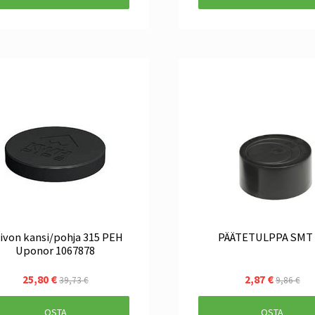
ivon kansi/pohja 315 PEH
PÄÄTETULPPA SMT 
Uponor 1067878
25,80 €
2,87 €
39,73 €
9,86 €
OSTA
OSTA