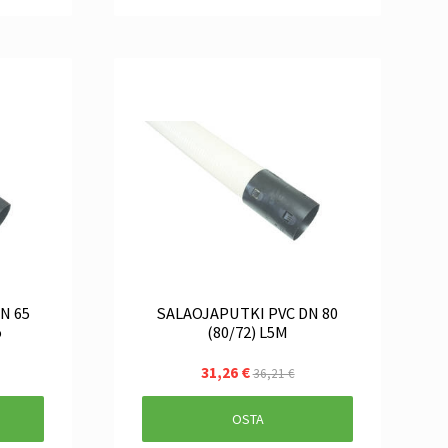
SALAOJAPUTKI PVC DN 80
o
(80/72) L5M
31,26 €
36,21 €
OSTA