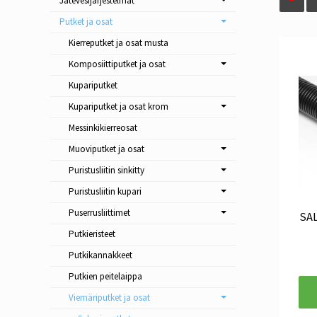
Jätevesijärjestelmät
Putket ja osat
Kierreputket ja osat musta
Komposiittiputket ja osat
Kupariputket
Kupariputket ja osat krom
Messinkikierreosat
Muoviputket ja osat
Puristusliitin sinkitty
Puristusliitin kupari
Puserrusliittimet
SA
Putkieristeet
Putkikannakkeet
Putkien peitelaippa
Viemäriputket ja osat