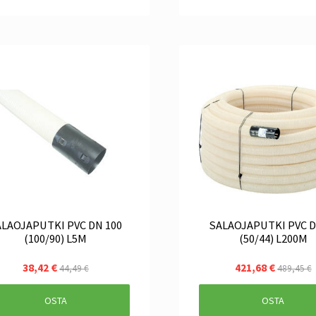
AOJAPUTKI PVC DN 100
SALAOJAPUTKI PVC DN 50
(100/90) L5M
(50/44) L200M
38,42 €
421,68 €
44,49 €
489,45 €
OSTA
OSTA