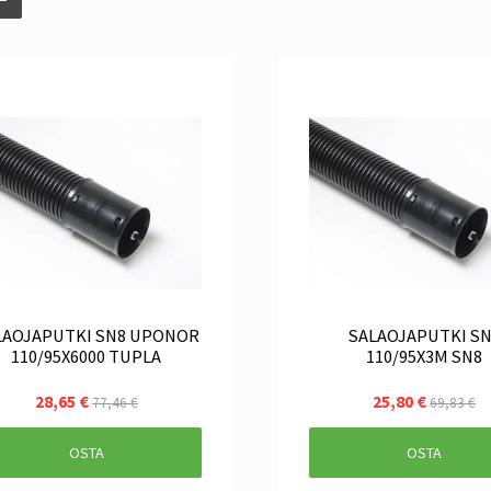
LAOJAPUTKI SN8 UPONOR
SALAOJAPUTKI S
110/95X6000 TUPLA
110/95X3M SN8
28,65 €
25,80 €
77,46 €
69,83 €
OSTA
OSTA