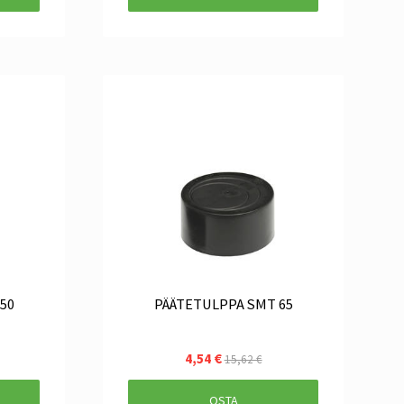
50
PÄÄTETULPPA SMT 65
4,54 €
15,62 €
OSTA