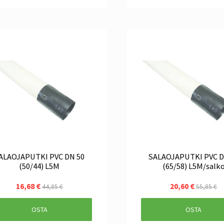
LAOJAPUTKI PVC DN 50
SALAOJAPUTKI PVC DN 65
(50/44) L5M
(65/58) L5M/salk
16,68 €
20,60 €
44,85 €
55,85 €
OSTA
OSTA